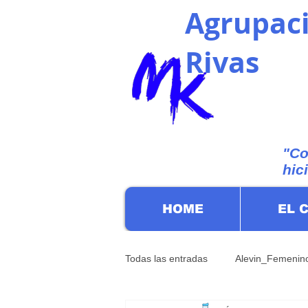
Agrupaci
Rivas
"Co
hic
HOME
EL 
Todas las entradas
Alevin_Femenin