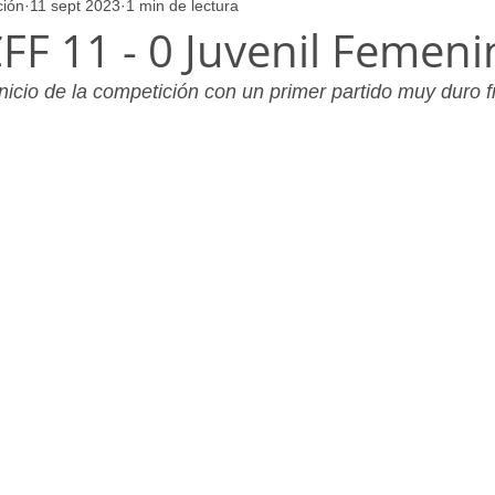
ción
11 sept 2023
1 min de lectura
ores
Juvenil_Femenino
Infantil_Masculino
Aficionado
FF 11 - 0 Juvenil Femeni
inicio de la competición con un primer partido muy duro fr
Juvenil_Masculino
Alevin_Masculino
Psicología