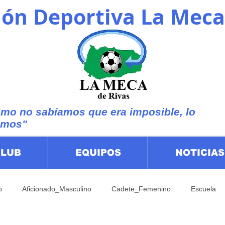
ón Deportiva La Meca
mo no sabíamos que era imposible, lo
imos"
CLUB
EQUIPOS
NOTICIAS
o
Aficionado_Masculino
Cadete_Femenino
Escuela