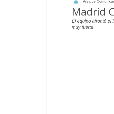
Área de Comunica
Infantil_Femenino
Patrocinad
Madrid C
El equipo afrontó el 
Cadete_Masculino
Club
muy fuerte.