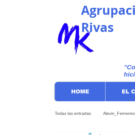
Agrupaci
Rivas
"Co
hic
HOME
EL 
Todas las entradas
Alevin_Femenin