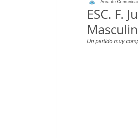
Área de Comunica
Infantil_Femenino
Patrocinad
ESC. F. J
Masculin
Cadete_Masculino
Club
Un partido muy compl