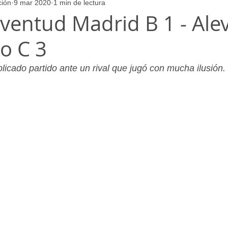
ción
9 mar 2020
1 min de lectura
ores
Juvenil_Femenino
Infantil_Masculino
Aficionado
uventud Madrid B 1 - Ale
o C 3
Juvenil_Masculino
Alevin_Masculino
Psicología
icado partido ante un rival que jugó con mucha ilusión.