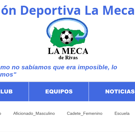
ón Deportiva La Meca
mo no sabíamos que era imposible, lo
imos"
CLUB
EQUIPOS
NOTICIAS
o
Aficionado_Masculino
Cadete_Femenino
Escuela