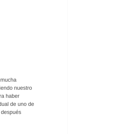
n mucha 
niendo nuestro 
ra haber 
dual de uno de 
o después 