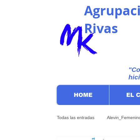
Agrupaci
Rivas
"Co
hic
HOME
EL 
Todas las entradas
Alevin_Femenin