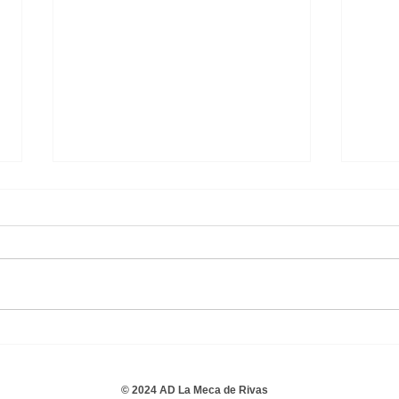
C.P. Santa María del Pilar B
C.D.
0 - 3 Juvenil Masculino
Juve
© 2024 AD La Meca de Rivas