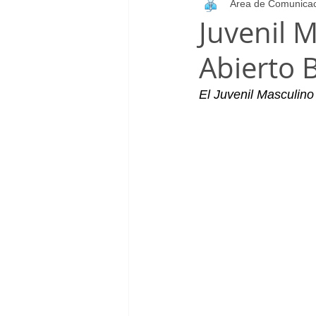
Área de Comunica
Infantil_Femenino
Patrocinad
Juvenil 
Abierto 
Cadete_Masculino
Club
El Juvenil Masculino