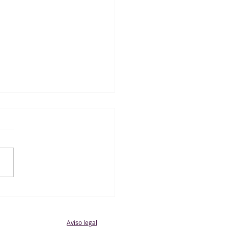
 Rivas Jarama A 0 - 4
nil Masculino
Aviso legal