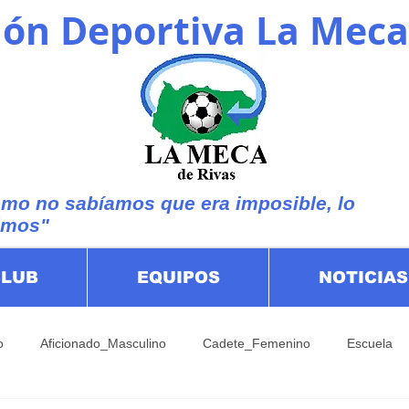
ón Deportiva La Meca
mo no sabíamos que era imposible, lo
imos"
CLUB
EQUIPOS
NOTICIAS
o
Aficionado_Masculino
Cadete_Femenino
Escuela