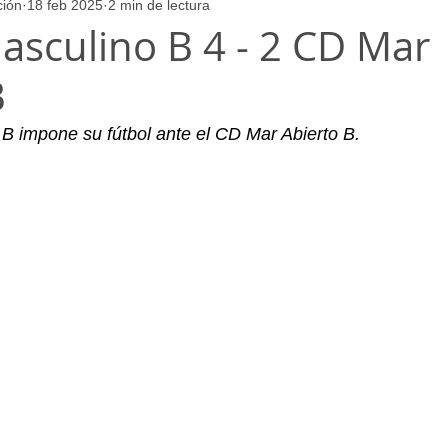
ción
18 feb 2025
2 min de lectura
ores
Juvenil_Femenino
Infantil_Masculino
Aficionado
Masculino B 4 - 2 CD Mar
B
Juvenil_Masculino
Alevin_Masculino
Psicología
 B impone su fútbol ante el CD Mar Abierto B.