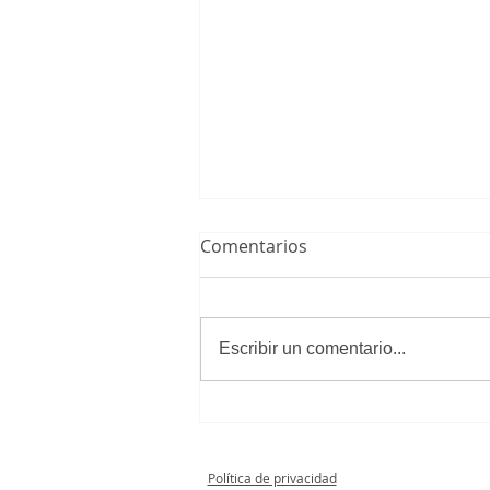
Comentarios
Escribir un comentario...
El Juvenil A Masculino
consigue el ascenso a
Primera Juvenil
Política de privacidad