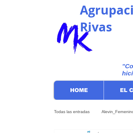
Agrupaci
Rivas
"Co
hic
HOME
EL 
Todas las entradas
Alevin_Femenin