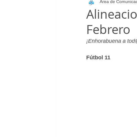
Área de Comunica
Infantil_Femenino
Patrocinad
Alineaci
Febrero
Cadete_Masculino
Club
¡Enhorabuena a tod@
Fútbol 11