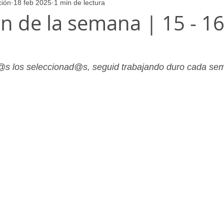
ción
18 feb 2025
1 min de lectura
ores
Juvenil_Femenino
Infantil_Masculino
Aficionado
on de la semana | 15 - 1
Juvenil_Masculino
Alevin_Masculino
Psicología
s los seleccionad@s, seguid trabajando duro cada se