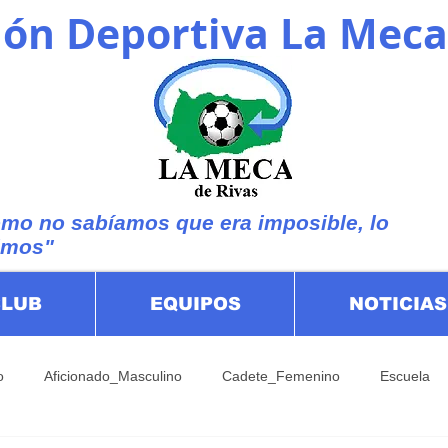
ón Deportiva La Meca
mo no sabíamos que era imposible, lo
imos"
CLUB
EQUIPOS
NOTICIAS
o
Aficionado_Masculino
Cadete_Femenino
Escuela