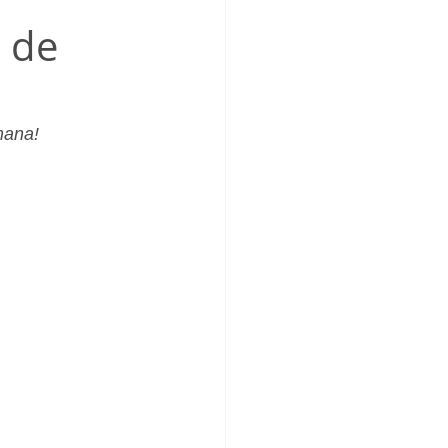
_Femenino
6 de
mana!