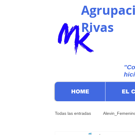
Agrupaci
Rivas
"Co
hic
HOME
EL 
Todas las entradas
Alevin_Femenin