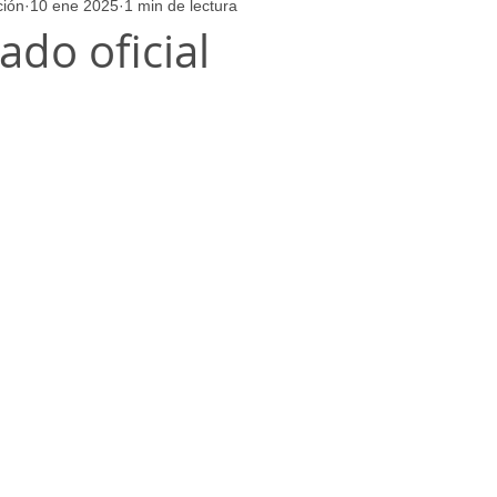
ción
10 ene 2025
1 min de lectura
ores
Juvenil_Femenino
Infantil_Masculino
Aficionado
do oficial
Juvenil_Masculino
Alevin_Masculino
Psicología