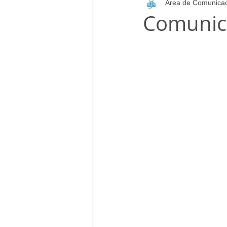
Área de Comunica
Infantil_Femenino
Patrocinad
Comunica
Cadete_Masculino
Club