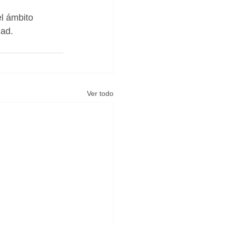
l ámbito 
dad.
Ver todo