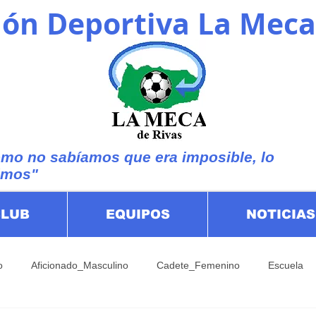
ón Deportiva La Meca
mo no sabíamos que era imposible, lo
imos"
CLUB
EQUIPOS
NOTICIAS
o
Aficionado_Masculino
Cadete_Femenino
Escuela