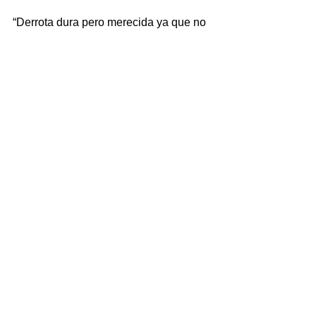
“Derrota dura pero merecida ya que no 
hemos sido capaces de realizar 
nuestro juego y tener personalidad”, 
analizó Sergio Román. “Aún así, 
seguimos en una gran posición en la 
tabla y no queda nada más que 
trabajar duro para demostrar que 
queremos estar ahí arriba y que esto 
solo ha sido un mal día”, añadió.
Aficionado_Femenino
Ver todo
Entradas recientes