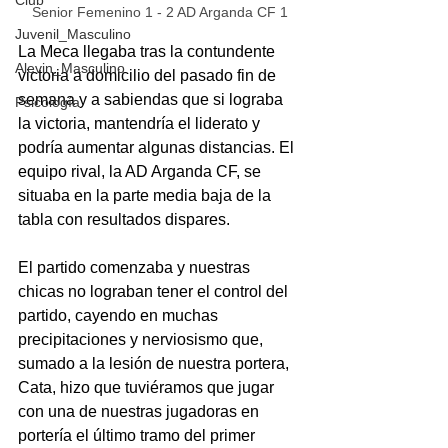
Club
Senior Femenino 1 - 2 AD Arganda CF 1
Juvenil_Masculino
La Meca llegaba tras la contundente 
Alevin_Masculino
victoria a domicilio del pasado fin de 
semana y a sabiendas que si lograba 
Psicología
la victoria, mantendría el liderato y 
podría aumentar algunas distancias. El 
equipo rival, la AD Arganda CF, se 
situaba en la parte media baja de la 
tabla con resultados dispares.
El partido comenzaba y nuestras 
chicas no lograban tener el control del 
partido, cayendo en muchas 
precipitaciones y nerviosismo que, 
sumado a la lesión de nuestra portera, 
Cata, hizo que tuviéramos que jugar 
con una de nuestras jugadoras en 
portería el último tramo del primer 