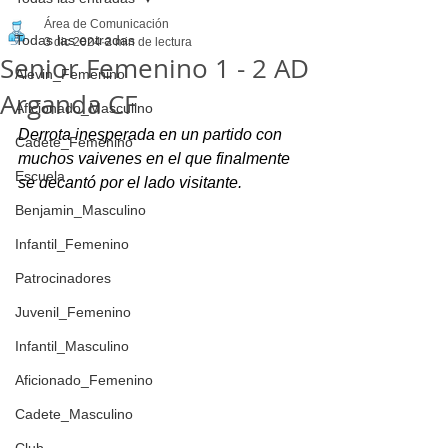
Área de Comunicación
Todas las entradas
3 dic 2024
2 min de lectura
Senior Femenino 1 - 2 AD
Alevin_Femenino
Arganda CF
Aficionado_Masculino
Derrota inesperada en un partido con 
Cadete_Femenino
muchos vaivenes en el que finalmente 
Escuela
se decantó por el lado visitante.
Benjamin_Masculino
Infantil_Femenino
Patrocinadores
Juvenil_Femenino
Infantil_Masculino
Aficionado_Femenino
Cadete_Masculino