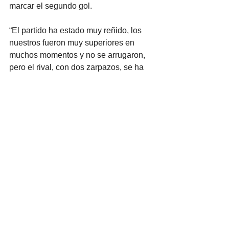
marcar el segundo gol.
“El partido ha estado muy reñido, los 
nuestros fueron muy superiores en 
muchos momentos y no se arrugaron, 
pero el rival, con dos zarpazos, se ha 
llevado la victoria”, comentó David 
García al final del encuentro.
Juvenil_Masculino
Ver todo
Entradas recientes