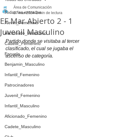
Área de Comunicación
Todas las entradas
27 mar 2024
2 min de lectura
EF Mar Abierto 2 - 1
Alevin_Femenino
Juvenil Masculino
Aficionado_Masculino
Partido donde se visitaba al tercer 
Cadete_Femenino
clasificado, el cual se jugaba el 
Escuela
ascenso de categoría.
Benjamin_Masculino
Infantil_Femenino
Patrocinadores
Juvenil_Femenino
Infantil_Masculino
Aficionado_Femenino
Cadete_Masculino