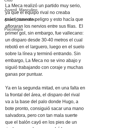
Club
La Meca realizó un partido muy serio, 
Juvenil_Masculino
ya que el equipo rival no creaba 
prácticamente peligro y esto hacía que 
Alevin_Masculino
afloraran los nervios entre sus filas.  El 
Psicología
primer gol, sin embargo, fue vallecano: 
un disparo desde 30-40 metros el cual 
rebotó en el larguero, luego en el suelo 
sobre la línea y terminó entrando. Sin 
embargo, La Meca no se vino abajo y 
siguió trabajando con coraje y muchas 
ganas por puntuar.
Ya en la segunda mitad, en una falta en 
la frontal del área, el disparo del rival 
va a la base del palo donde Hugo, a 
bote pronto, consiguió sacar una mano 
salvadora, pero con tan mala suerte 
que el balón cayó en los pies de un 