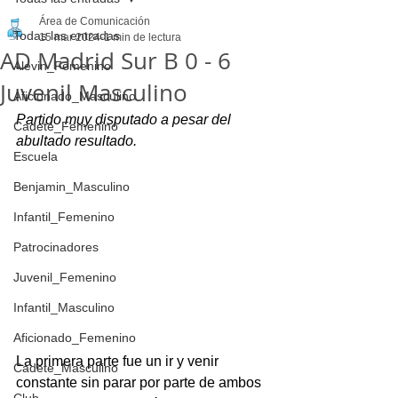
Área de Comunicación
Todas las entradas
15 mar 2024
1 min de lectura
AD Madrid Sur B 0 - 6
Alevin_Femenino
Juvenil Masculino
Aficionado_Masculino
Partido muy disputado a pesar del 
Cadete_Femenino
abultado resultado.
Escuela
Benjamin_Masculino
Infantil_Femenino
Patrocinadores
Juvenil_Femenino
Infantil_Masculino
Aficionado_Femenino
La primera parte fue un ir y venir 
Cadete_Masculino
constante sin parar por parte de ambos 