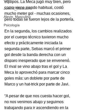
Club
equipos. La Meca jugó muy bien, pero 
como viene siendo habitual, costó 
Juvenil_Masculino
mucho meter gol - muchas ocasiones, 
Alevin_Masculino
pero todas se fueron lejos de la portería.
Psicología
En la segunda, los cambios realizados 
por el cuerpo técnico tuvieron mucho 
efecto y prácticamente iniciada la 
segunda parte, Sebas marcó el primer 
gol desde la banda derecha con un 
disparo inesperado que se envenenó. 
El rival se vino abajo tras el gol y La 
Meca lo aprovechó para marcar cinco 
goles más: un doblete por parte de 
Marco y un hat-trick por parte de Javi.
“A pesar de que nos cuesta hacer gol, 
no nos venimos abajo y seguimos 
trabajando para ir ascendiendo en la 