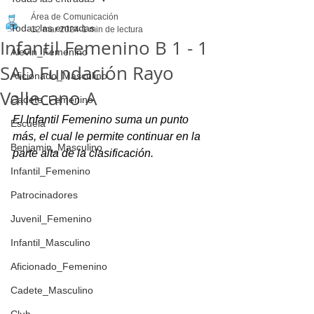
Área de Comunicación
Todas las entradas
12 mar 2024
1 min de lectura
Infantil Femenino B 1 - 1
Alevin_Femenino
SAD Fundación Rayo
Aficionado_Masculino
Vallecano A
Cadete_Femenino
El Infantil Femenino suma un punto 
Escuela
más, el cual le permite continuar en la 
Benjamin_Masculino
parte alta de la clasificación.
Infantil_Femenino
Patrocinadores
Juvenil_Femenino
Infantil_Masculino
Aficionado_Femenino
Cadete_Masculino