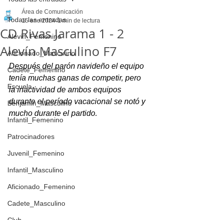
Área de Comunicación
Todas las entradas
15 ene 2024
1 min de lectura
CD Rivas Jarama 1 - 2
Alevin_Femenino
Alevín Masculino F7
Aficionado_Masculino
Después del parón navideño el equipo 
Cadete_Femenino
tenía muchas ganas de competir, pero 
Escuela
la inactividad de ambos equipos 
durante el período vacacional se notó y 
Benjamin_Masculino
mucho durante el partido.
Infantil_Femenino
Patrocinadores
Juvenil_Femenino
Infantil_Masculino
Aficionado_Femenino
Cadete_Masculino