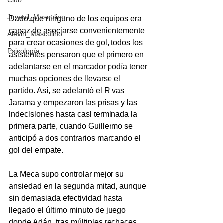
Club
Juvenil_Masculino
Dado que ninguno de los equipos era 
capaz de asociarse convenientemente 
Alevin_Masculino
para crear ocasiones de gol, todos los 
Psicología
asistentes pensaron que el primero en 
adelantarse en el marcador podía tener 
muchas opciones de llevarse el 
partido. Así, se adelantó el Rivas 
Jarama y empezaron las prisas y las 
indecisiones hasta casi terminada la 
primera parte, cuando Guillermo se 
anticipó a dos contrarios marcando el 
gol del empate.
La Meca supo controlar mejor su 
ansiedad en la segunda mitad, aunque 
sin demasiada efectividad hasta 
llegado el último minuto de juego 
donde Adán, tras múltiples rechaces, 