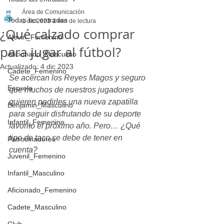
Área de Comunicación
Todas las entradas
1 dic 2023
2 min de lectura
¿Qué calzado comprar
Alevin_Femenino
para jugar al fútbol?
Aficionado_Masculino
Actualizado:
4 dic 2023
Cadete_Femenino
Se acercan los Reyes Magos y seguro 
Escuela
que muchos de nuestros jugadores 
quieren pedirles una nueva zapatilla 
Benjamin_Masculino
para seguir disfrutando de su deporte 
Infantil_Femenino
favorito el próximo año. Pero… ¿Qué 
tipo de taco se debe de tener en 
Patrocinadores
cuenta?
Juvenil_Femenino
Infantil_Masculino
Aficionado_Femenino
Cadete_Masculino