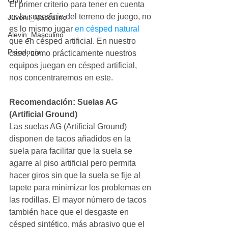
Club
El primer criterio para tener en cuenta 
es la superficie del terreno de juego, no 
Juvenil_Masculino
es lo mismo jugar 
en césped natural
Alevin_Masculino
que en césped artificial. En nuestro 
Psicología
caso, como prácticamente nuestros 
equipos juegan en césped artificial, 
nos concentraremos en este.
Recomendación: Suelas AG 
(Artificial Ground)
Las suelas AG (Artificial Ground) 
disponen de tacos añadidos en la 
suela para facilitar que la suela se 
agarre al piso artificial pero permita 
hacer giros sin que la suela se fije al 
tapete para minimizar los problemas en 
las rodillas. El mayor número de tacos 
también hace que el desgaste en 
césped sintético, más abrasivo que el 