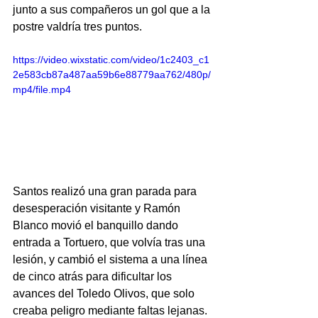
junto a sus compañeros un gol que a la 
postre valdría tres puntos.
https://video.wixstatic.com/video/1c2403_c1
2e583cb87a487aa59b6e88779aa762/480p/
mp4/file.mp4
Santos realizó una gran parada para 
desesperación visitante y Ramón 
Blanco movió el banquillo dando 
entrada a Tortuero, que volvía tras una 
lesión, y cambió el sistema a una línea 
de cinco atrás para dificultar los 
avances del Toledo Olivos, que solo 
creaba peligro mediante faltas lejanas. 