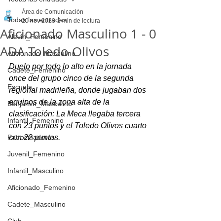
Área de Comunicación
Todas las entradas
20 nov 2023
2 min de lectura
Aficionado Masculino 1 - 0
Alevin_Femenino
ADA Toledo Olivos
Aficionado_Masculino
Duelo por todo lo alto en la jornada 
Cadete_Femenino
once del grupo cinco de la segunda 
Escuela
regional madrileña, donde jugaban dos 
equipos de la zona alta de la 
Benjamin_Masculino
clasificación: La Meca llegaba tercera 
Infantil_Femenino
con 23 puntos y el Toledo Olivos cuarto 
Patrocinadores
con 22 puntos. 
Juvenil_Femenino
Infantil_Masculino
Aficionado_Femenino
Cadete_Masculino