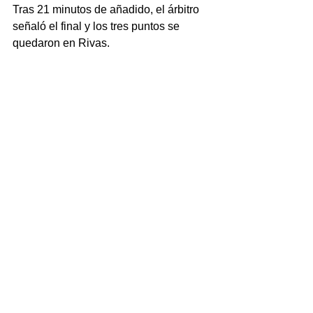
Tras 21 minutos de añadido, el árbitro 
señaló el final y los tres puntos se 
quedaron en Rivas.
“Me voy muy orgulloso de la intensidad 
demostrada por los chicos hoy ante un 
Toledo Olivos que nos ha puesto las 
cosas nada fáciles”, comentó Ramón 
Blanco al final del partido. “La semana 