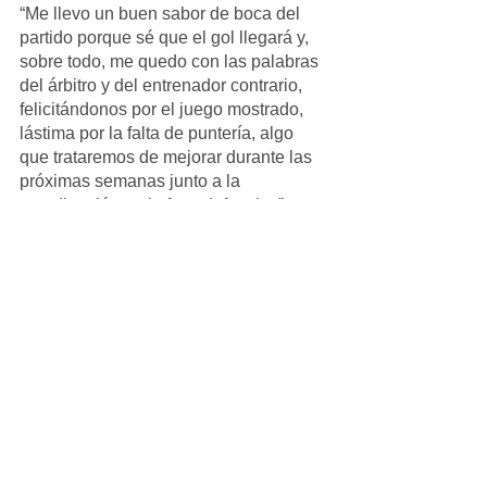
“Me llevo un buen sabor de boca del 
partido porque sé que el gol llegará y, 
sobre todo, me quedo con las palabras 
del árbitro y del entrenador contrario, 
felicitándonos por el juego mostrado, 
lástima por la falta de puntería, algo 
que trataremos de mejorar durante las 
próximas semanas junto a la 
coordinación en la fase defensiva”, 
explicó David Campaña.
Alevin_Masculino
Ver todo
Entradas recientes