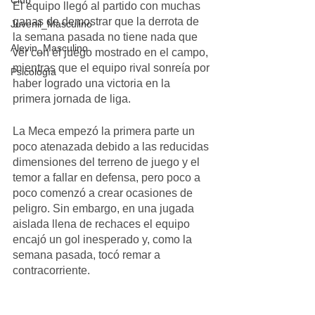
Club
El equipo llegó al partido con muchas 
ganas de demostrar que la derrota de 
Juvenil_Masculino
la semana pasada no tiene nada que 
Alevin_Masculino
ver con el juego mostrado en el campo, 
mientras que el equipo rival sonreía por 
Psicología
haber logrado una victoria en la 
primera jornada de liga.
La Meca empezó la primera parte un 
poco atenazada debido a las reducidas 
dimensiones del terreno de juego y el 
temor a fallar en defensa, pero poco a 
poco comenzó a crear ocasiones de 
peligro. Sin embargo, en una jugada 
aislada llena de rechaces el equipo 
encajó un gol inesperado y, como la 
semana pasada, tocó remar a 
contracorriente.