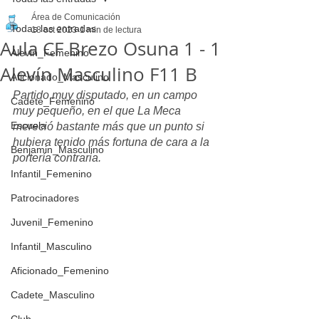
Área de Comunicación
Todas las entradas
18 oct 2023
1 min de lectura
Aula CF Brezo Osuna 1 - 1
Alevin_Femenino
Alevín Masculino F11 B
Aficionado_Masculino
Partido muy disputado, en un campo 
Cadete_Femenino
muy pequeño, en el que La Meca 
Escuela
mereció bastante más que un punto si 
hubiera tenido más fortuna de cara a la 
Benjamin_Masculino
portería contraria.
Infantil_Femenino
Patrocinadores
Juvenil_Femenino
Infantil_Masculino
Aficionado_Femenino
Cadete_Masculino