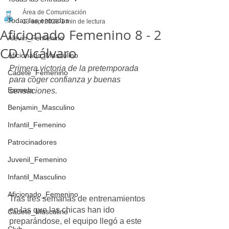
Área de Comunicación
Todas las entradas
13 sept 2023
1 min de lectura
Aficionado Femenino 8 - 2
Alevin_Femenino
CD Vicálvaro
Aficionado_Masculino
Primera victoria de la pretemporada 
Cadete_Femenino
para coger confianza y buenas 
Escuela
sensaciones.
Benjamin_Masculino
Infantil_Femenino
Patrocinadores
Juvenil_Femenino
Infantil_Masculino
Aficionado_Femenino
Tras tres semanas de entrenamientos 
en las que las chicas han ido 
Cadete_Masculino
preparándose, el equipo llegó a este 