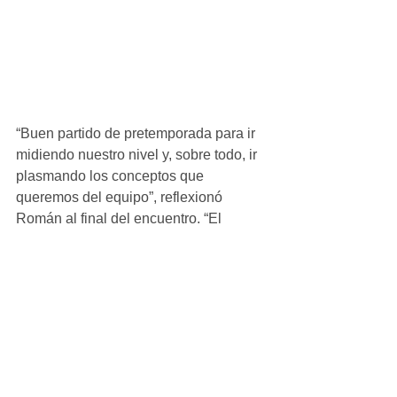
“Buen partido de pretemporada para ir 
midiendo nuestro nivel y, sobre todo, ir 
plasmando los conceptos que 
queremos del equipo”, reflexionó 
Román al final del encuentro. “El 
domingo tenemos un último test antes 
del inicio liguero por lo que esta 
semana será muy importante para 
tratar de perfilar al equipo”, añadió.
Aficionado_Femenino