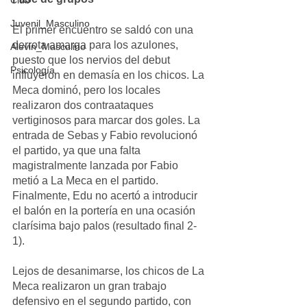
Club
Juvenil_Masculino
El primer encuentro se saldó con una 
derrota amarga para los azulones, 
Alevin_Masculino
puesto que los nervios del debut 
Psicología
influyeron en demasía en los chicos. La 
Meca dominó, pero los locales 
realizaron dos contraataques 
vertiginosos para marcar dos goles. La 
entrada de Sebas y Fabio revolucionó 
el partido, ya que una falta 
magistralmente lanzada por Fabio 
metió a La Meca en el partido. 
Finalmente, Edu no acertó a introducir 
el balón en la portería en una ocasión 
clarísima bajo palos (resultado final 2-
1).
Lejos de desanimarse, los chicos de La 
Meca realizaron un gran trabajo 
defensivo en el segundo partido, con 