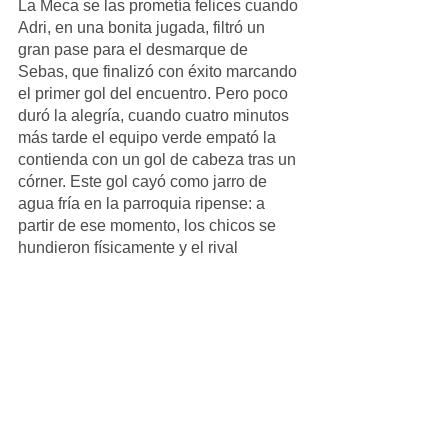
La Meca se las prometía felices cuando 
Adri, en una bonita jugada, filtró un 
gran pase para el desmarque de 
Sebas, que finalizó con éxito marcando 
el primer gol del encuentro. Pero poco 
duró la alegría, cuando cuatro minutos 
más tarde el equipo verde empató la 
contienda con un gol de cabeza tras un 
córner. Este gol cayó como jarro de 
agua fría en la parroquia ripense: a 
partir de ese momento, los chicos se 
hundieron físicamente y el rival 
consiguió dar la vuelta al marcador 
dejando a La Meca en un agridulce 
cuarto puesto.
Alevin_Masculino