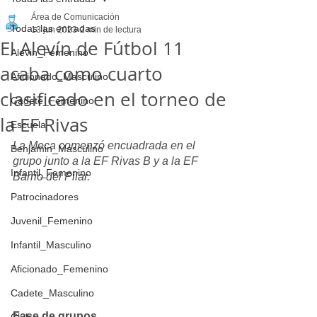
Área de Comunicación
Todas las entradas
13 jun 2023
2 min de lectura
El Alevín de Fútbol 11
Alevin_Femenino
acaba como cuarto
Aficionado_Masculino
clasificado en el torneo de
Cadete_Femenino
la EF Rivas
Escuela
La Meca comenzó encuadrada en el 
Benjamin_Masculino
grupo junto a la EF Rivas B y a la EF 
Infantil_Femenino
Barrio del Pilar. 
Patrocinadores
Juvenil_Femenino
Infantil_Masculino
Aficionado_Femenino
Cadete_Masculino
Fase de grupos