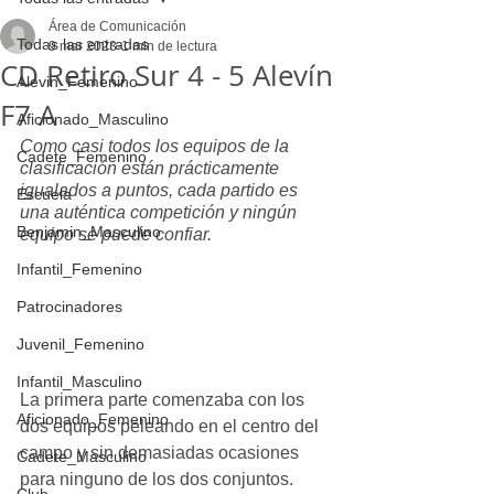
Área de Comunicación
Todas las entradas
9 mar 2023
1 min de lectura
CD Retiro Sur 4 - 5 Alevín
Alevin_Femenino
F7 A
Aficionado_Masculino
Como casi todos los equipos de la 
Cadete_Femenino
clasificación están prácticamente 
igualados a puntos, cada partido es 
Escuela
una auténtica competición y ningún 
Benjamin_Masculino
equipo se puede confiar. 
Infantil_Femenino
Patrocinadores
Juvenil_Femenino
Infantil_Masculino
La primera parte comenzaba con los 
Aficionado_Femenino
dos equipos peleando en el centro del 
campo y sin demasiadas ocasiones 
Cadete_Masculino
para ninguno de los dos conjuntos. 