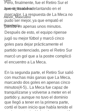
Club
Pero, finalmente, fue el Retiro Sur el 
que se acabó adelantando en el 
Juvenil_Masculino
marcador. La respuesta de La Meca no 
Alevin_Masculino
pudo ser mejor, ya que empató el 
Psicología
partido en apenas unos minutos. 
Después de esto, el equipo ripense 
jugó su mejor fútbol y marcó cinco 
goles para dejar prácticamente el 
partido sentenciado, pero el Retiro Sur 
marcó un gol que a la postre complicó 
el encuentro a La Meca. 
En la segunda parte, el Retiro Sur salió 
con muchas más ganas que La Meca, 
marcando dos goles en apenas cinco 
minutos(4-5).. La Meca fue capaz de 
tranquilizarse y volverse a meter en el 
partido y, aunque no tuvo el dominio 
que llegó a tener en la primera parte, 
cortó el buen inicio que había tenido el 