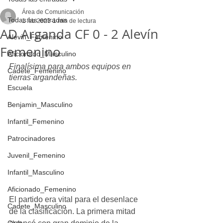
Área de Comunicación
Todas las entradas
1 feb 2023
1 min de lectura
AD Arganda CF 0 - 2 Alevín
Alevin_Femenino
Femenino
Aficionado_Masculino
Finalísima para ambos equipos en 
Cadete_Femenino
tierras argandeñas.
Escuela
Benjamin_Masculino
Infantil_Femenino
Patrocinadores
Juvenil_Femenino
Infantil_Masculino
Aficionado_Femenino
El partido era vital para el desenlace 
Cadete_Masculino
de la clasificación. La primera mitad 