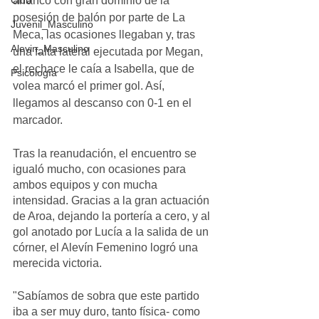
arrancó con gran dominio de la 
Club
posesión de balón por parte de La 
Juvenil_Masculino
Meca, las ocasiones llegaban y, tras 
Alevin_Masculino
una falta lateral ejecutada por Megan, 
el rechace le caía a Isabella, que de 
Psicología
volea marcó el primer gol. Así, 
llegamos al descanso con 0-1 en el 
marcador.
Tras la reanudación, el encuentro se 
igualó mucho, con ocasiones para 
ambos equipos y con mucha 
intensidad. Gracias a la gran actuación 
de Aroa, dejando la portería a cero, y al 
gol anotado por Lucía a la salida de un 
córner, el Alevín Femenino logró una 
merecida victoria.
"Sabíamos de sobra que este partido 
iba a ser muy duro, tanto física- como 