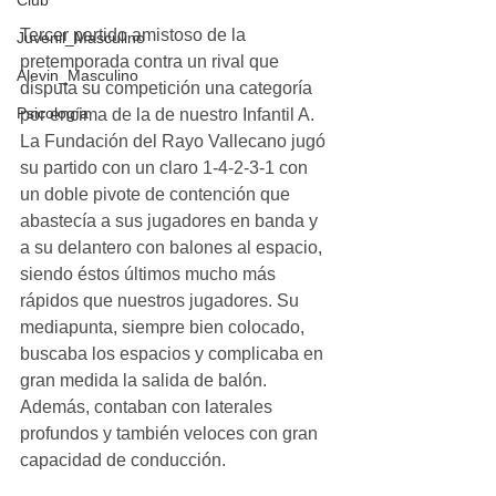
Club
Tercer partido amistoso de la 
Juvenil_Masculino
pretemporada contra un rival que 
Alevin_Masculino
disputa su competición una categoría 
Psicología
por encima de la de nuestro Infantil A. 
La Fundación del Rayo Vallecano jugó 
su partido con un claro 1-4-2-3-1 con 
un doble pivote de contención que 
abastecía a sus jugadores en banda y 
a su delantero con balones al espacio, 
siendo éstos últimos mucho más 
rápidos que nuestros jugadores. Su 
mediapunta, siempre bien colocado, 
buscaba los espacios y complicaba en 
gran medida la salida de balón. 
Además, contaban con laterales 
profundos y también veloces con gran 
capacidad de conducción.