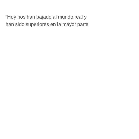
“Hoy nos han bajado al mundo real y 
han sido superiores en la mayor parte 
del partido, han sido mejores con balón 
y sin él, superándonos en todos los 
duelos e, incluso, en fuerza y 
agresividad”, valoró Héctor Benito al 
final del encuentro. “Jugar contra 
equipos de mayor categoría hace que 
aparezcan las carencias que en otro 
tipo de partidos y contra otro tipo de 
rivales, quizás, no aparecen, así que a 
partir de comprender qué hemos hecho 
mal, obtendremos la información 
necesaria para seguir trabajando, 
mejorando y puliendo esos detalles 
para llegar a competir de la mejor 
manera posible desde la primera 