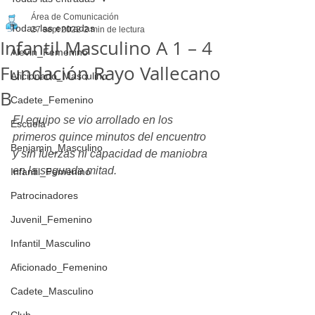
Área de Comunicación
Todas las entradas
27 sept 2022
2 min de lectura
Infantil Masculino A 1 – 4
Alevin_Femenino
Fundación Rayo Vallecano
Aficionado_Masculino
B
Cadete_Femenino
El equipo se vio arrollado en los 
Escuela
primeros quince minutos del encuentro 
Benjamin_Masculino
y sin fuerzas ni capacidad de maniobra 
en la segunda mitad.
Infantil_Femenino
Patrocinadores
Juvenil_Femenino
Infantil_Masculino
Aficionado_Femenino
Cadete_Masculino