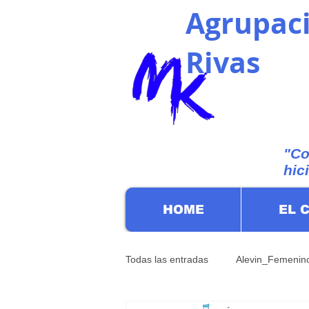
Agrupaci
Rivas
"Co
hic
HOME
EL 
Todas las entradas
Alevin_Femenin