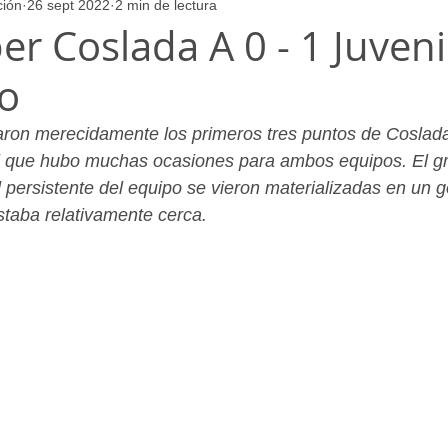
ción
26 sept 2022
2 min de lectura
ores
Juvenil_Femenino
Infantil_Masculino
Aficionado
r Coslada A 0 - 1 Juveni
o
Juvenil_Masculino
Alevin_Masculino
Psicología
varon merecidamente los primeros tres puntos de Coslada
l que hubo muchas ocasiones para ambos equipos. El gr
ud persistente del equipo se vieron materializadas en un g
staba relativamente cerca. 