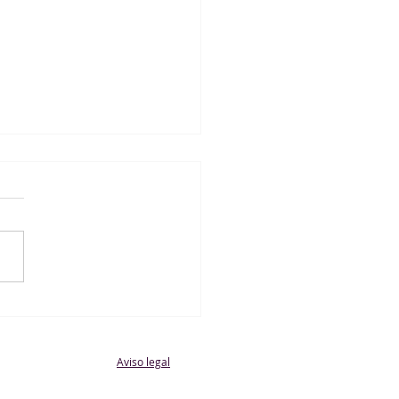
D. Fundación Escuela de
ol AFE B 0 - 1 Juvenil
enino
Aviso legal