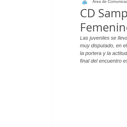
Área de Comunica
Infantil_Femenino
Patrocinad
CD Sampe
Femenin
Cadete_Masculino
Club
Las juveniles se lle
muy disputado, en e
la portera y la actit
final del encuentro e