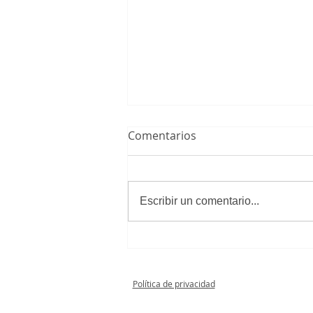
Comentarios
Escribir un comentario...
Juvenil Femenino 2 - 0 A.D.
Villaviciosa De Odón A
Política de privacidad