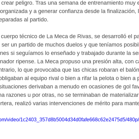
 crear peligro. Tras una semana de entrenamiento muy e
organizada y a generar confianza desde la finalización, 
eparadas al partido.
 cuerpo técnico de La Meca de Rivas, se desarrolló el pa
 ser un partido de muchos duelos y que teníamos posibi
nes si seguíamos lo enseñado y trabajado durante la se
ador ripense. La Meca propuso una presión alta, con ca
rario, lo que provocaba que las chicas robaran el balón
ligaban al equipo rival o bien a rifar la pelota o bien a 
situaciones derivaban a menudo en ocasiones de gol fav
a razones u por otras, no se terminaban de materializar 
ortera, realizó varias intervenciones de mérito para mante
ic.com/video/1c2403_357d8b5004d34d0fafe668c62e2475d5/480p/