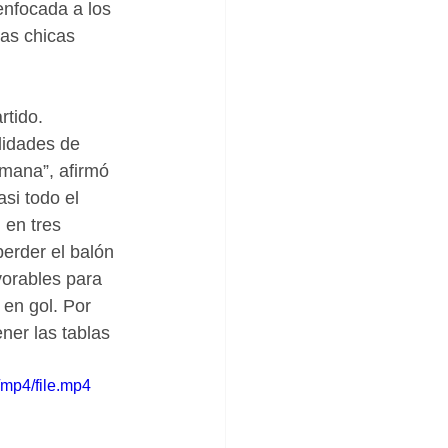
nfocada a los 
las chicas 
rtido. 
lidades de 
mana”, afirmó 
si todo el 
 en tres 
perder el balón 
orables para 
en gol. Por 
ner las tablas 
mp4/file.mp4