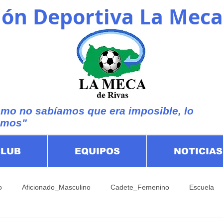
ón Deportiva La Meca
mo no sabíamos que era imposible, lo
imos"
CLUB
EQUIPOS
NOTICIAS
o
Aficionado_Masculino
Cadete_Femenino
Escuela