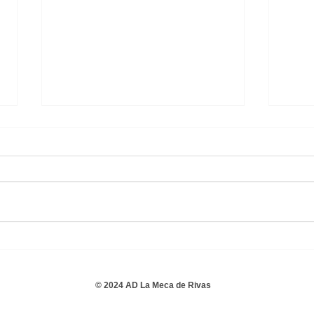
Juvenil Femenino 4 - 2 E.F. El
S.A.
Olivo De Coslada
Fútb
Fem
© 2024 AD La Meca de Rivas