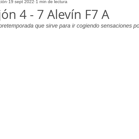
ción
19 sept 2022
1 min de lectura
ores
Juvenil_Femenino
Infantil_Masculino
Aficionado
ón 4 - 7 Alevín F7 A
 pretemporada que sirve para ir cogiendo sensaciones po
Juvenil_Masculino
Alevin_Masculino
Psicología