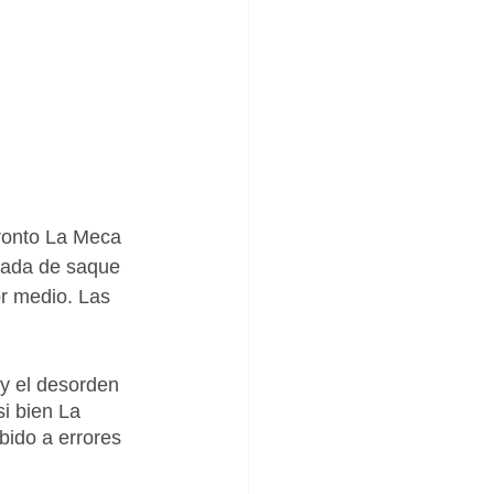
ronto La Meca 
ayada de saque 
or medio. Las 
y el desorden 
i bien La 
ido a errores 