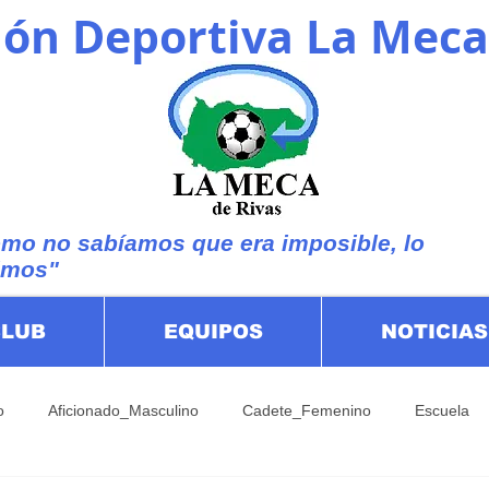
ón Deportiva La Meca
mo no sabíamos que era imposible, lo
imos"
CLUB
EQUIPOS
NOTICIAS
o
Aficionado_Masculino
Cadete_Femenino
Escuela