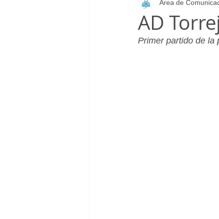
Área de Comunica
Infantil_Femenino
Patrocinad
AD Torrej
Primer partido de la
Cadete_Masculino
Club