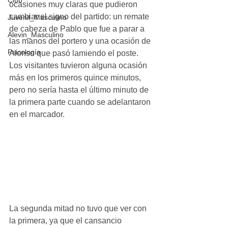
Club
ocasiones muy claras que pudieron 
cambiar el signo del partido: un remate 
Juvenil_Masculino
de cabeza de Pablo que fue a parar a 
Alevin_Masculino
las manos del portero y una ocasión de 
Psicología
Alonso que pasó lamiendo el poste. 
Los visitantes tuvieron alguna ocasión 
más en los primeros quince minutos, 
pero no sería hasta el último minuto de 
la primera parte cuando se adelantaron 
en el marcador. 
La segunda mitad no tuvo que ver con 
la primera, ya que el cansancio 