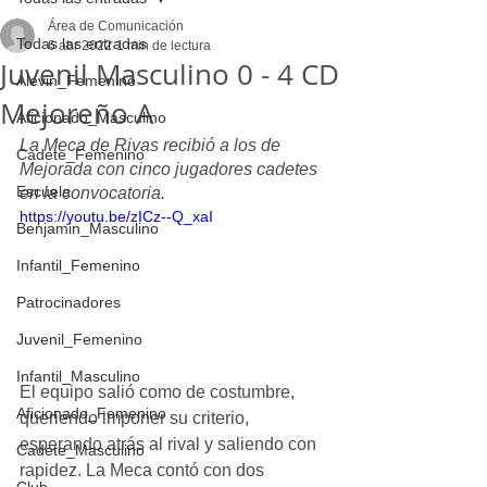
Área de Comunicación
Todas las entradas
6 abr 2022
1 min de lectura
Juvenil Masculino 0 - 4 CD
Alevin_Femenino
Mejoreño A
Aficionado_Masculino
La Meca de Rivas recibió a los de 
Cadete_Femenino
Mejorada con cinco jugadores cadetes 
Escuela
en la convocatoria.
https://youtu.be/zICz--Q_xaI
Benjamin_Masculino
Infantil_Femenino
Patrocinadores
Juvenil_Femenino
Infantil_Masculino
El equipo salió como de costumbre, 
Aficionado_Femenino
queriendo imponer su criterio, 
esperando atrás al rival y saliendo con 
Cadete_Masculino
rapidez. La Meca contó con dos 