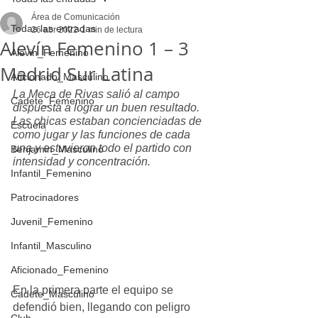
Área de Comunicación
Todas las entradas
26 abr 2022
1 min de lectura
Alevín Femenino 1 – 3
Alevin_Femenino
Madrid Sur Latina
Aficionado_Masculino
La Meca de Rivas salió al campo 
Cadete_Femenino
dispuesta a lograr un buen resultado. 
Las chicas estaban concienciadas de 
Escuela
como jugar y las funciones de cada 
una y estuvieron todo el partido con 
Benjamin_Masculino
intensidad y concentración.
Infantil_Femenino
Patrocinadores
Juvenil_Femenino
Infantil_Masculino
Aficionado_Femenino
En la primera parte el equipo se 
Cadete_Masculino
defendió bien, llegando con peligro 