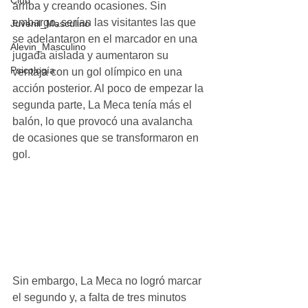
Club
arriba y creando ocasiones. Sin 
embargo, serían las visitantes las que 
Juvenil_Masculino
se adelantaron en el marcador en una 
Alevin_Masculino
jugada aislada y aumentaron su 
Psicología
ventaja con un gol olímpico en una 
acción posterior. Al poco de empezar la 
segunda parte, La Meca tenía más el 
balón, lo que provocó una avalancha 
de ocasiones que se transformaron en 
gol. 
Sin embargo, La Meca no logró marcar 
el segundo y, a falta de tres minutos 