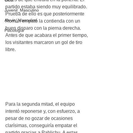
Club
partido estaba siendo muy equilibrado. 
Juvenil_Masculino
Prueba de ello es que posteriormente 
Alevin_Masculino
Román empató la contienda con un 
buen disparo con la pierna derecha. 
Psicología
Antes de que acabara el primer tiempo, 
los visitantes marcaron un gol de tiro 
libre. 
Para la segunda mitad, el equipo 
intentó reponerse y, con esfuerzo, a 
pesar de no gozar de ocasiones 
clarísimas, conseguiría empatar el 
partido gracias a Pablichu. A estas 