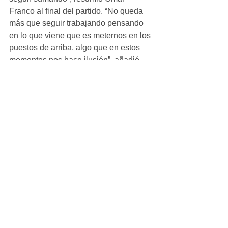
Franco al final del partido. “No queda 
más que seguir trabajando pensando 
en lo que viene que es meternos en los 
puestos de arriba, algo que en estos 
momentos nos hace ilusión”, añadió.
Aficionado_Masculino
Ver todo
Entradas recientes