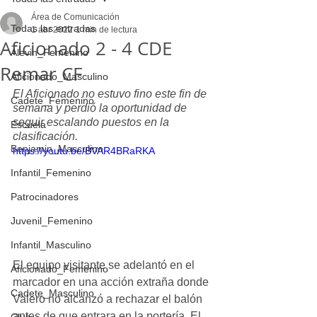
Área de Comunicación
Todas las entradas
1 abr 2022
1 min de lectura
Aficionado 2 - 4 CDE
Alevin_Femenino
Remar CF
Aficionado_Masculino
El Aficionado no estuvo fino este fin de 
Cadete_Femenino
semana y perdió la oportunidad de 
seguir escalando puestos en la 
Escuela
clasificación.
Benjamin_Masculino
https://youtu.be/BVAR4BRaRKA
Infantil_Femenino
Patrocinadores
Juvenil_Femenino
Infantil_Masculino
El equipo visitante se adelantó en el 
Aficionado_Femenino
marcador en una acción extraña donde 
Cadete_Masculino
Valero no alcanzó a rechazar el balón 
antes de que entrara en la portería. El 