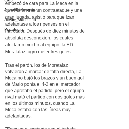
Club
empezó de cara para La Meca en la 
Juvenil_Masculino
que Mario, tras un contraataque y una 
gran jugada, asistió para que Izan 
Alevin_Masculino
adelantase a los ripenses en el 
Psicología
marcador. Después de diez minutos de 
absoluta desconexión, los cuales 
afectaron mucho al equipo, la ED 
Moratalaz logró meter tres goles.
Tras el parón, los de Moratalaz 
volvieron a marcar de falta directa, La 
Meca no bajó los brazos y un buen gol 
de Mario ponía el 4-2 en el marcador 
que apretaba el partido, pero el equipo 
rival mató el partido con dos goles más 
en los últimos minutos, cuando La 
Meca estaba con las líneas muy 
adelantadas.