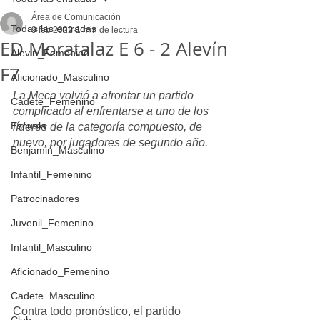
Área de Comunicación
Todas las entradas
9 feb 2022
1 min de lectura
ED Moratalaz E 6 - 2 Alevín
Alevin_Femenino
F7
Aficionado_Masculino
La Meca volvió a afrontar un partido 
Cadete_Femenino
complicado al enfrentarse a uno de los 
Escuela
líderes de la categoría compuesto, de 
nuevo, por jugadores de segundo año.
Benjamin_Masculino
Infantil_Femenino
Patrocinadores
Juvenil_Femenino
Infantil_Masculino
Aficionado_Femenino
Cadete_Masculino
Contra todo pronóstico, el partido 