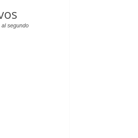
_Femenino
ivos
 al segundo 