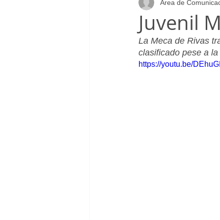
Área de Comunica
Infantil_Femenino
Patrocinad
Juvenil M
La Meca de Rivas tr
Cadete_Masculino
Club
clasificado pese a la 
https://youtu.be/DEh