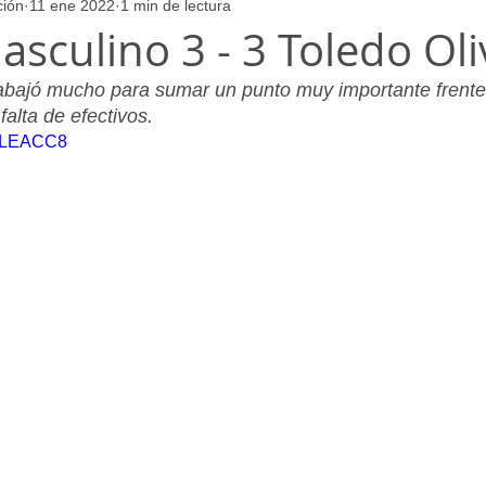
ción
11 ene 2022
1 min de lectura
ores
Juvenil_Femenino
Infantil_Masculino
Aficionado
asculino 3 - 3 Toledo Ol
abajó mucho para sumar un punto muy importante frente
Juvenil_Masculino
Alevin_Masculino
Psicología
falta de efectivos.
uGLEACC8