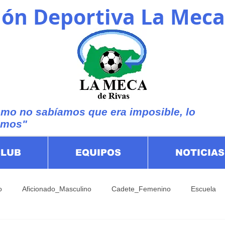
ón Deportiva La Meca
mo no sabíamos que era imposible, lo
imos"
CLUB
EQUIPOS
NOTICIAS
o
Aficionado_Masculino
Cadete_Femenino
Escuela