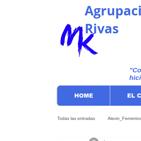
Agrupaci
Rivas
"Co
hic
HOME
EL 
Todas las entradas
Alevin_Femenin