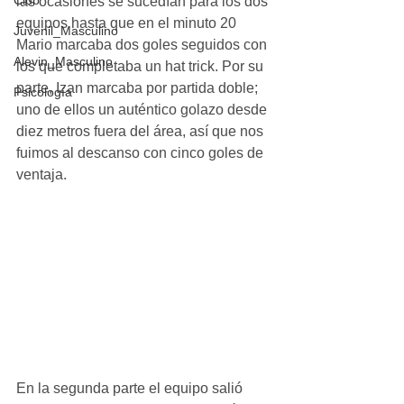
Club
las ocasiones se sucedían para los dos 
equipos hasta que en el minuto 20 
Juvenil_Masculino
Mario marcaba dos goles seguidos con 
Alevin_Masculino
los que completaba un hat trick. Por su 
parte, Izan marcaba por partida doble; 
Psicología
uno de ellos un auténtico golazo desde 
diez metros fuera del área, así que nos 
fuimos al descanso con cinco goles de 
ventaja.
En la segunda parte el equipo salió 