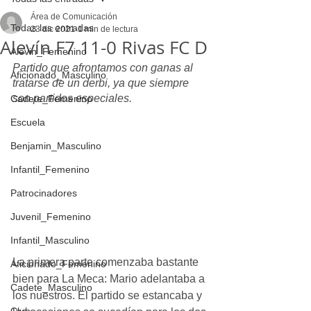
Área de Comunicación
Todas las entradas
23 dic 2021
1 min de lectura
Alevín F7 11-0 Rivas FC D
Alevin_Femenino
Partido que afrontamos con ganas al 
Aficionado_Masculino
tratarse de un derbi, ya que siempre 
son partidos especiales.
Cadete_Femenino
Escuela
Benjamin_Masculino
Infantil_Femenino
Patrocinadores
Juvenil_Femenino
Infantil_Masculino
La primera parte comenzaba bastante 
Aficionado_Femenino
bien para La Meca: Mario adelantaba a 
Cadete_Masculino
los nuestros. El partido se estancaba y 