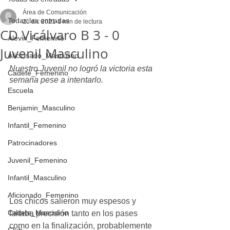
Área de Comunicación
Todas las entradas
21 dic 2021
1 min de lectura
CD Vicálvaro B 3 - 0
Alevin_Femenino
Juvenil Masculino
Aficionado_Masculino
Nuestro Juvenil no logró la victoria esta 
Cadete_Femenino
semana pese a intentarlo.
Escuela
Benjamin_Masculino
Infantil_Femenino
Patrocinadores
Juvenil_Femenino
Infantil_Masculino
Aficionado_Femenino
Los chicos salieron muy espesos y 
Cadete_Masculino
faltaba precisión tanto en los pases 
como en la finalización, probablemente 