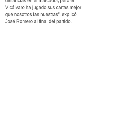
distancias en el marcador, pero el 
Vicálvaro ha jugado sus cartas mejor 
que nosotros las nuestras”, explicó 
José Romero al final del partido.
Juvenil_Masculino
Ver todo
Entradas recientes