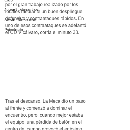
Club
por el gran trabajo realizado por los 
Juvenil_Masculino
locales mediante un buen despliegue 
defensivo y contraataques rápidos. En 
Alevin_Masculino
uno de esos contraataques se adelantó 
Psicología
el CD Vicálvaro, corría el minuto 33.
Tras el descanso, La Meca dio un paso 
al frente y comenzó a dominar el 
encuentro, pero, cuando mejor estaba 
el equipo, una pérdida de balón en el 
centro del campo provocó el enésimo 