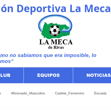
ón Deportiva La Meca
mo no sabíamos que era imposible, lo
imos"
CLUB
EQUIPOS
NOTICIAS
o
Aficionado_Masculino
Cadete_Femenino
Escuela