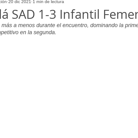
ción
20 dic 2021
1 min de lectura
ores
Juvenil_Femenino
Infantil_Masculino
Aficionado
lá SAD 1-3 Infantil Feme
e más a menos durante el encuentro, dominando la prime
Juvenil_Masculino
Alevin_Masculino
Psicología
petitivo en la segunda.