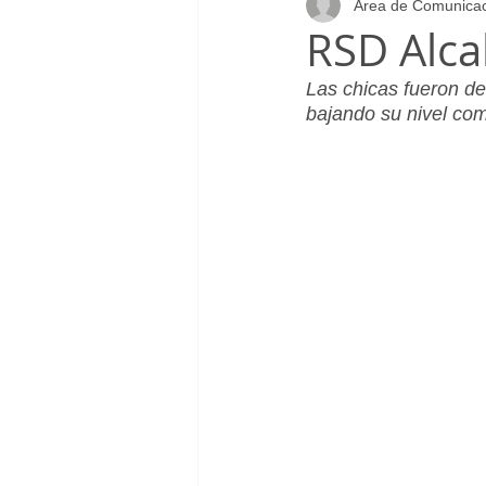
Área de Comunica
Infantil_Femenino
Patrocinad
RSD Alca
Las chicas fueron d
Cadete_Masculino
Club
bajando su nivel com