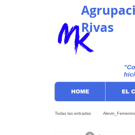
Agrupaci
Rivas
"Co
hic
HOME
EL 
Todas las entradas
Alevin_Femenin