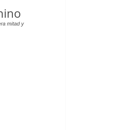
_Femenino
nino
ra mitad y 