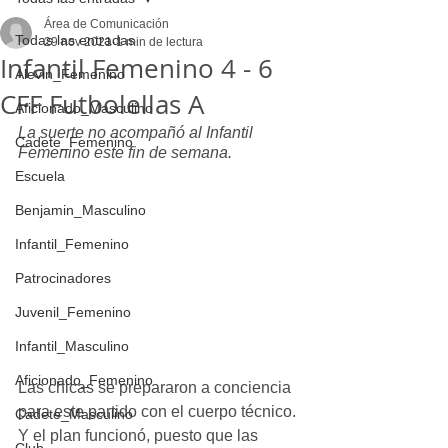
Área de Comunicación
Todas las entradas
29 nov 2021
1 min de lectura
Infantil Femenino 4 - 6
Alevin_Femenino
CFF Futbolellas A
Aficionado_Masculino
La suerte no acompañó al Infantil 
Cadete_Femenino
Femenino este fin de semana.
Escuela
Benjamin_Masculino
Infantil_Femenino
Patrocinadores
Juvenil_Femenino
Infantil_Masculino
Aficionado_Femenino
Las chicas se prepararon a conciencia 
para este partido con el cuerpo técnico. 
Cadete_Masculino
Y el plan funcionó, puesto que las 