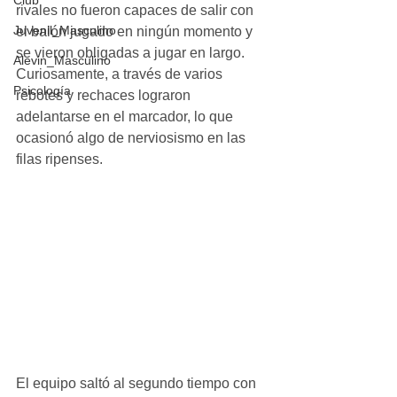
Club
rivales no fueron capaces de salir con 
Juvenil_Masculino
el balón jugado en ningún momento y 
se vieron obligadas a jugar en largo. 
Alevin_Masculino
Curiosamente, a través de varios 
Psicología
rebotes y rechaces lograron 
adelantarse en el marcador, lo que 
ocasionó algo de nerviosismo en las 
filas ripenses.
El equipo saltó al segundo tiempo con 