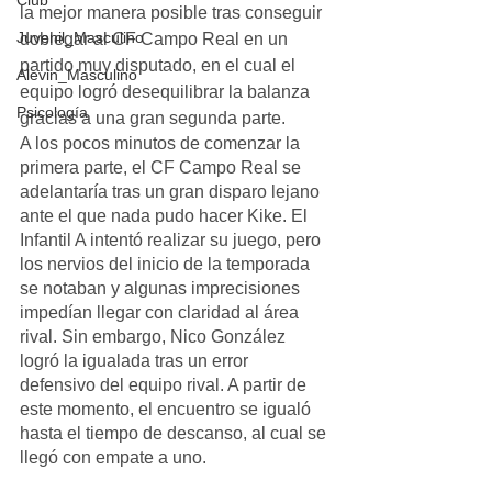
Club
la mejor manera posible tras conseguir 
Juvenil_Masculino
doblegar al CF Campo Real en un 
partido muy disputado, en el cual el 
Alevin_Masculino
equipo logró desequilibrar la balanza 
Psicología
gracias a una gran segunda parte.
A los pocos minutos de comenzar la 
primera parte, el CF Campo Real se 
adelantaría tras un gran disparo lejano 
ante el que nada pudo hacer Kike. El 
Infantil A intentó realizar su juego, pero 
los nervios del inicio de la temporada 
se notaban y algunas imprecisiones 
impedían llegar con claridad al área 
rival. Sin embargo, Nico González 
logró la igualada tras un error 
defensivo del equipo rival. A partir de 
este momento, el encuentro se igualó 
hasta el tiempo de descanso, al cual se 
llegó con empate a uno.