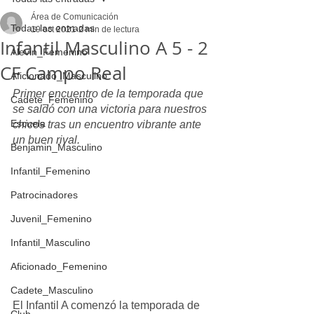
Área de Comunicación
Todas las entradas
19 oct 2021
2 min de lectura
Infantil Masculino A 5 - 2
Alevin_Femenino
CF Campo Real
Aficionado_Masculino
Primer encuentro de la temporada que 
Cadete_Femenino
se saldó con una victoria para nuestros 
Escuela
chicos tras un encuentro vibrante ante 
un buen rival. 
Benjamin_Masculino
Infantil_Femenino
Patrocinadores
Juvenil_Femenino
Infantil_Masculino
Aficionado_Femenino
Cadete_Masculino
El Infantil A comenzó la temporada de 