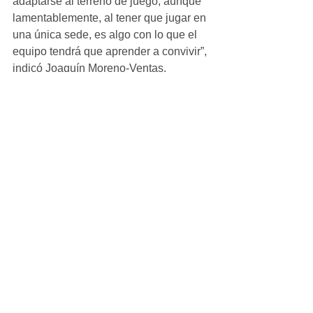
adaptarse al terreno de juego, aunque 
lamentablemente, al tener que jugar en 
una única sede, es algo con lo que el 
equipo tendrá que aprender a convivir”, 
indicó Joaquín Moreno-Ventas.
Infantil_Femenino
Ver todo
Entradas recientes