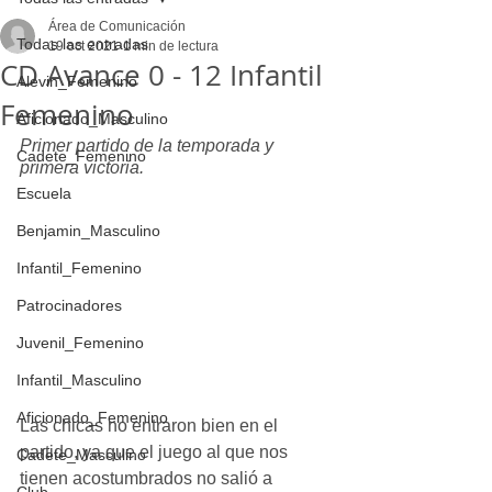
Área de Comunicación
Todas las entradas
19 oct 2021
1 min de lectura
CD Avance 0 - 12 Infantil
Alevin_Femenino
Femenino
Aficionado_Masculino
Primer partido de la temporada y 
Cadete_Femenino
primera victoria.
Escuela
Benjamin_Masculino
Infantil_Femenino
Patrocinadores
Juvenil_Femenino
Infantil_Masculino
Aficionado_Femenino
Las chicas no entraron bien en el 
partido, ya que el juego al que nos 
Cadete_Masculino
tienen acostumbrados no salió a 