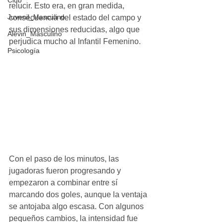
Club
relucir. Esto era, en gran medida, 
Juvenil_Masculino
consecuencia del estado del campo y 
sus dimensiones reducidas, algo que 
Alevin_Masculino
perjudica mucho al Infantil Femenino. 
Psicología
Con el paso de los minutos, las 
jugadoras fueron progresando y 
empezaron a combinar entre sí 
marcando dos goles, aunque la ventaja 
se antojaba algo escasa. Con algunos 
pequeños cambios, la intensidad fue 