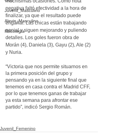
Club
muchísimas ocasiones. Como nota 
negativa faltó efectividad a la hora de 
Juvenil_Masculino
finalizar, ya que el resultado puede 
Alevin_Masculino
engañar. Las chicas están trabajando 
genial y siguen mejorando y puliendo 
Psicología
detalles. Los goles fueron obra de 
Morán (4), Daniela (3), Gayu (2), Ale (2) 
y Nuria.
“Victoria que nos permite situarnos en 
la primera posición del grupo y 
pensando ya en la siguiente final que 
tenemos en casa contra el Madrid CFF, 
por lo que tenemos ganas de trabajar 
ya esta semana para afrontar ese 
partido”, indicó Sergio Román.
Juvenil_Femenino