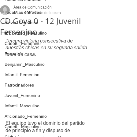
Área de Comunicación
Todas las entradas
18 oct 2021
1 min de lectura
CD Goya 0 - 12 Juvenil
Alevin_Femenino
Femenino
Aficionado_Masculino
Tercera victoria consecutiva de 
Cadete_Femenino
nuestras chicas en su segunda salida 
Escuela
fuera de casa.
Benjamin_Masculino
Infantil_Femenino
Patrocinadores
Juvenil_Femenino
Infantil_Masculino
Aficionado_Femenino
El equipo tuvo el dominio del partido 
Cadete_Masculino
de principio a fin y dispuso de 