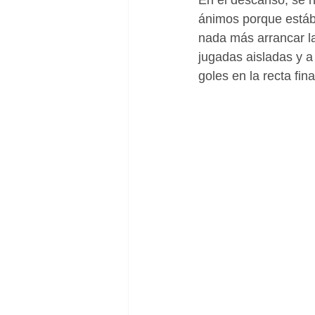
En el descanso, se h
ánimos porque estába
nada más arrancar la
jugadas aisladas y a
goles en la recta fina