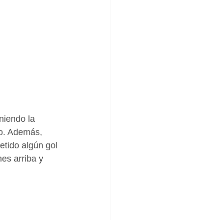
niendo la 
ro. Además, 
tido algún gol 
es arriba y 