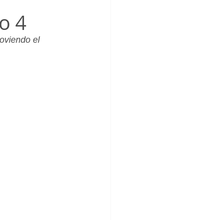
_Femenino
o 4
oviendo el 