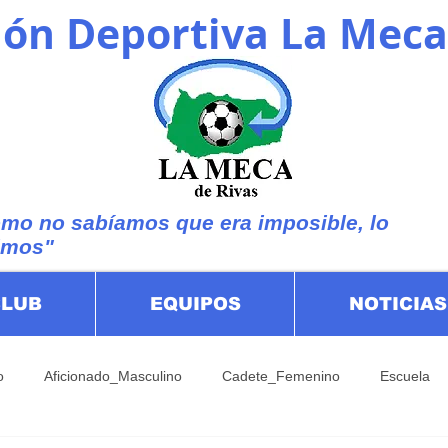
ón Deportiva La Meca
mo no sabíamos que era imposible, lo
imos"
CLUB
EQUIPOS
NOTICIAS
o
Aficionado_Masculino
Cadete_Femenino
Escuela