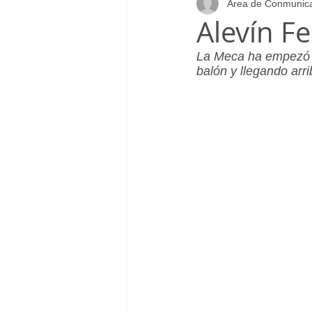
Área de Conmunic
Infantil_Femenino
Patrocinad
Alevín F
La Meca ha empezó m
Cadete_Masculino
Club
balón y llegando arr