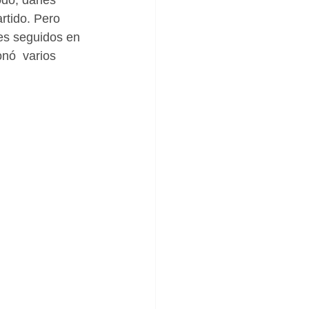
do, darles 
rtido. Pero 
es seguidos en 
nó  varios 