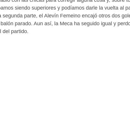
abló con las chicas para corregir alguna cosa y, sobre to
mos siendo superiores y podíamos darle la vuelta al pa
 segunda parte, el Alevín Femeino encajó otros dos gol
 balón parado. Aun así, la Meca ha seguido igual y perdo
l del partido.