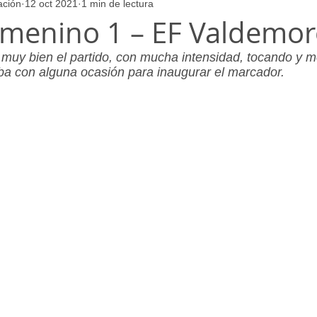
ación
12 oct 2021
1 min de lectura
ores
Juvenil_Femenino
Infantil_Masculino
Aficionado
emenino 1 – EF Valdemor
uy bien el partido, con mucha intensidad, tocando y m
Juvenil_Masculino
Alevin_Masculino
Psicología
iba con alguna ocasión para inaugurar el marcador.