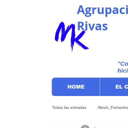
Agrupaci
Rivas
"Co
hic
HOME
EL 
Todas las entradas
Alevin_Femenin