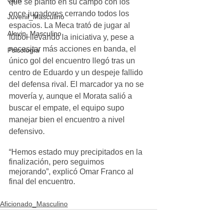
Club
que se plantó en su campo con los 
once jugadores cerrando todos los 
Juvenil_Masculino
espacios. La Meca trató de jugar al 
Alevin_Masculino
fútbol llevando la iniciativa y, pese a 
necesitar más acciones en banda, el 
Psicología
único gol del encuentro llegó tras un 
centro de Eduardo y un despeje fallido 
del defensa rival. El marcador ya no se 
movería y, aunque el Morata salió a 
buscar el empate, el equipo supo 
manejar bien el encuentro a nivel 
defensivo.
“Hemos estado muy precipitados en la 
finalización, pero seguimos 
mejorando”, explicó Omar Franco al 
final del encuentro.
Aficionado_Masculino