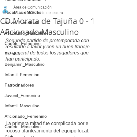
Área de Comunicación
Todas las entradas
15 sept 2021
1 min de lectura
CD Morata de Tajuña 0 - 1
Alevin_Femenino
Aficionado Masculino
Aficionado_Masculino
Segundo partido de pretemporada con 
Cadete_Femenino
resultado a favor y con un buen trabajo 
en general de todos los jugadores que 
Escuela
han participado.
Benjamin_Masculino
Infantil_Femenino
Patrocinadores
Juvenil_Femenino
Infantil_Masculino
Aficionado_Femenino
La primera mitad fue complicada por el 
Cadete_Masculino
rocoso planteamiento del equipo local, 