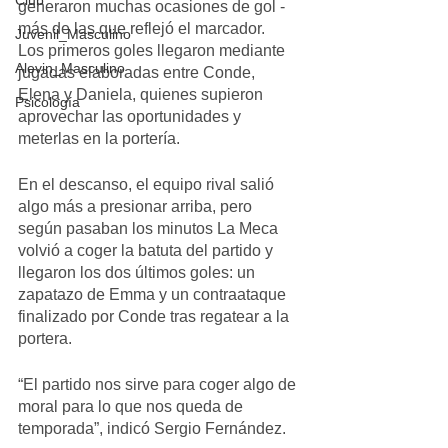
Club
generaron muchas ocasiones de gol - 
más de las que reflejó el marcador.
Juvenil_Masculino
Los primeros goles llegaron mediante 
Alevin_Masculino
jugadas elaboradas entre Conde, 
Elena y Daniela, quienes supieron 
Psicología
aprovechar las oportunidades y 
meterlas en la portería.
En el descanso, el equipo rival salió 
algo más a presionar arriba, pero 
según pasaban los minutos La Meca 
volvió a coger la batuta del partido y 
llegaron los dos últimos goles: un 
zapatazo de Emma y un contraataque 
finalizado por Conde tras regatear a la 
portera. 
“El partido nos sirve para coger algo de 
moral para lo que nos queda de 
temporada”, indicó Sergio Fernández.