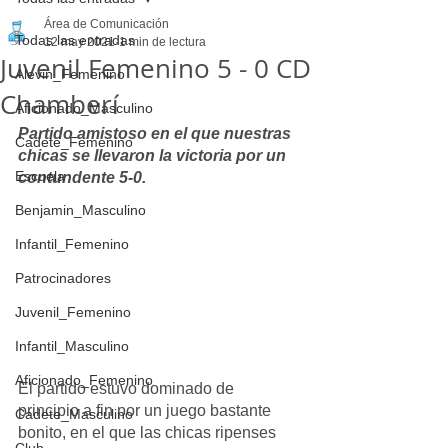
Área de Comunicación
Todas las entradas
12 may 2021
1 min de lectura
Juvenil Femenino 5 - 0 CD
Alevin_Femenino
Chamberí
Aficionado_Masculino
Partido amistoso en el que nuestras 
Cadete_Femenino
chicas se llevaron la victoria por un 
Escuela
contundente 5-0.
Benjamin_Masculino
Infantil_Femenino
Patrocinadores
Juvenil_Femenino
Infantil_Masculino
Aficionado_Femenino
El partido estuvo dominado de 
principio a fin por un juego bastante 
Cadete_Masculino
bonito, en el que las chicas ripenses 