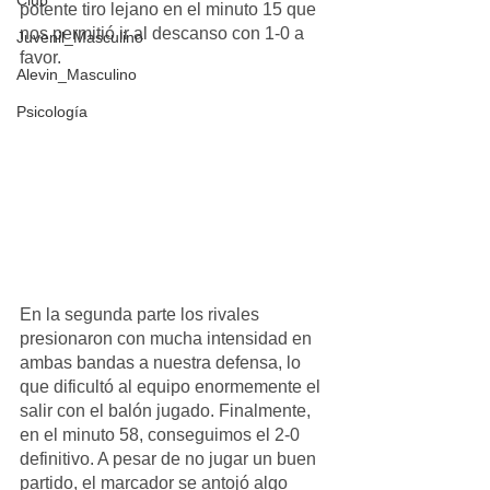
Club
potente tiro lejano en el minuto 15 que 
nos permitió ir al descanso con 1-0 a 
Juvenil_Masculino
favor.
Alevin_Masculino
Psicología
En la segunda parte los rivales 
presionaron con mucha intensidad en 
ambas bandas a nuestra defensa, lo 
que dificultó al equipo enormemente el 
salir con el balón jugado. Finalmente, 
en el minuto 58, conseguimos el 2-0 
definitivo. A pesar de no jugar un buen 
partido, el marcador se antojó algo 