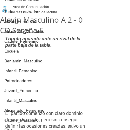
Área de Comunicación
Todas las entradas
9 mar 2021
1 min de lectura
Alevín Masculino A 2 - 0
Alevin_Femenino
CD Seseña E
Aficionado_Masculino
Triunfo aparado ante un rival de la 
Cadete_Femenino
parte baja de la tabla.
Escuela
Benjamin_Masculino
Infantil_Femenino
Patrocinadores
Juvenil_Femenino
Infantil_Masculino
Aficionado_Femenino
El partido comenzó con claro dominio 
de nuestra parte, pero sin conseguir 
Cadete_Masculino
definir las ocasiones creadas, salvo un 