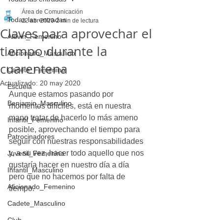
Área de Comunicación
Todas las entradas
22 abr 2020
2 min de lectura
Claves para aprovechar el
Alevin_Femenino
tiempo durante la
Aficionado_Masculino
cuarentena
Cadete_Femenino
Actualizado:
20 may 2020
Escuela
Aunque estamos pasando por 
Benjamin_Masculino
momentos difíciles, está en nuestra 
mano tratar de hacerlo lo más ameno 
Infantil_Femenino
posible, aprovechando el tiempo para 
Patrocinadores
seguir con nuestras responsabilidades 
y, a su vez, hacer todo aquello que nos 
Juvenil_Femenino
gustaría hacer en nuestro día a día 
Infantil_Masculino
pero que no hacemos por falta de 
Aficionado_Femenino
tiempo. 
Cadete_Masculino