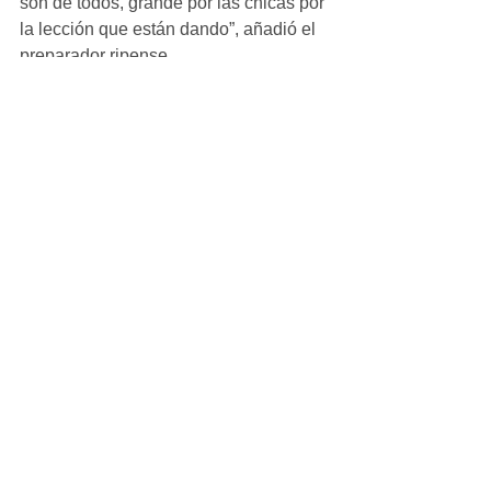
son de todos, grande por las chicas por 
la lección que están dando”, añadió el 
preparador ripense.
Alevin_Femenino
Ver todo
Entradas recientes