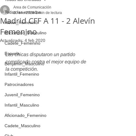
Area de Comunicación
Todas las entradas
20 ene 2020
1 min de lectura
Madrid CFF A 11 - 2 Alevín
Alevin_Femenino
Femenino
Aficionado_Masculino
Actualizado:
4 feb 2020
Cadete_Femenino
Escuela
Las chicas disputaron un partido 
complicado contra el mejor equipo de 
Benjamin_Masculino
la competición.
Infantil_Femenino
Patrocinadores
Juvenil_Femenino
Infantil_Masculino
Aficionado_Femenino
Cadete_Masculino