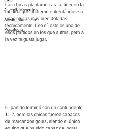
Club
Las chicas plantaron cara al líder en la 
Juvenil_Masculino
medida que pudieron enfrentándose a 
unas chicas muy bien dotadas 
Alevin_Masculino
técnicamente. Eso sí, este es uno de 
Psicología
esos partidos en los que sufres, pero a 
la vez te gusta jugar.
El partido terminó con un contundente 
11-2, pero las chicas fueron capaces 
de marcar dos goles, siendo el único 
equipo que ha sido capaz de lograr 