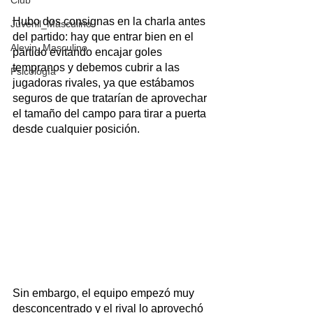
Club
Hubo dos consignas en la charla antes 
Juvenil_Masculino
del partido: hay que entrar bien en el 
Alevin_Masculino
partido evitando encajar goles 
tempranos y debemos cubrir a las 
Psicología
jugadoras rivales, ya que estábamos 
seguros de que tratarían de aprovechar 
el tamaño del campo para tirar a puerta 
desde cualquier posición. 
Sin embargo, el equipo empezó muy 
desconcentrado y el rival lo aprovechó 