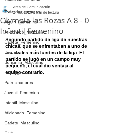
Área de Comunicación
Todas las entradas
17 dic 2020
2 min de lectura
Olympia las Rozas A 8 - 0
Alevin_Femenino
Infantil Femenino
Aficionado_Masculino
Segundo partido de liga de nuestras 
Cadete_Femenino
chicas, que se enfrentaban a uno de 
Escuela
los rivales más fuertes de la liga. El 
partido se jugó en un campo muy 
Benjamin_Masculino
pequeño, el cual dio ventaja al 
equipo contrario.
Infantil_Femenino
Patrocinadores
Juvenil_Femenino
Infantil_Masculino
Aficionado_Femenino
Cadete_Masculino