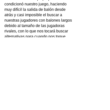
condicionó nuestro juego, haciendo 
muy difícil la salida de balón desde 
atrás y casi imposible el buscar a 
nuestras jugadores con balones largos 
debido al tamaño de las jugadoras 
rivales, con lo que nos tocará buscar 
alternativas para cuando nos toque 
jugar en campos así”, reflexionó el 
preparador ripense. “Eso sí, pese a la 
derrota, el equipo no perdió la cara al 
partido, estando al borde de conseguir 
varios goles en la recta final del 
partido, así que quiero aprovechar para 
felicitar a la portera rival, que paró 
balones que parecían inalcanzables”, 
finalizó.
Infantil_Femenino