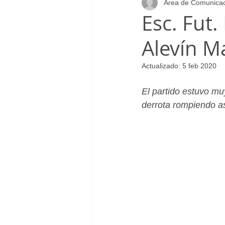
Area de Comunica
Infantil_Femenino
Patrocinad
Esc. Fut.
Alevín M
Cadete_Masculino
Club
Actualizado:
5 feb 2020
El partido estuvo muy
derrota rompiendo as