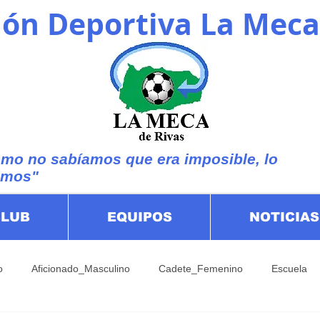
ón Deportiva La Meca
mo no sabíamos que era imposible, lo
imos"
CLUB
EQUIPOS
NOTICIAS
o
Aficionado_Masculino
Cadete_Femenino
Escuela