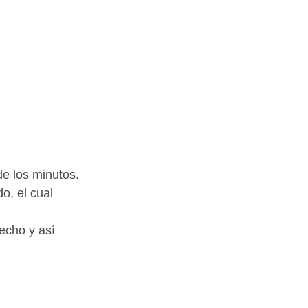
e los minutos. 
o, el cual 
echo y así 