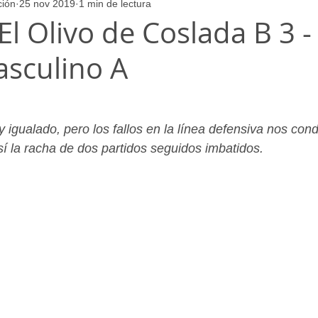
ción
25 nov 2019
1 min de lectura
ores
Juvenil_Femenino
Infantil_Masculino
Aficionado
 El Olivo de Coslada B 3 -
asculino A
Juvenil_Masculino
Alevin_Masculino
Psicología
 igualado, pero los fallos en la línea defensiva nos con
í la racha de dos partidos seguidos imbatidos.