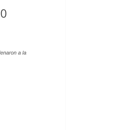
_Femenino
 0
denaron a la 