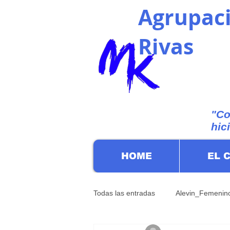
Agrupaci
Rivas
"Co
hic
HOME
EL 
Todas las entradas
Alevin_Femenin