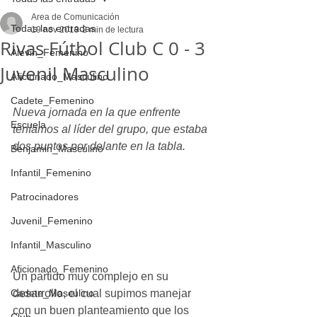
Area de Comunicación
Todas las entradas
19 nov 2019
2 min de lectura
Rivas Fútbol Club C 0 - 3
Alevin_Femenino
Juvenil Masculino
Aficionado_Masculino
Cadete_Femenino
Nueva jornada en la que enfrente 
Escuela
teníamos al líder del grupo, que estaba 
dos puntos por delante en la tabla. 
Benjamin_Masculino
Infantil_Femenino
Patrocinadores
Juvenil_Femenino
Infantil_Masculino
Aficionado_Femenino
Un partido muy complejo en su 
desarrollo, el cual supimos manejar 
Cadete_Masculino
con un buen planteamiento que los 