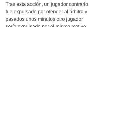
Tras esta acción, un jugador contrario 
fue expulsado por ofender al árbitro y 
pasados unos minutos otro jugador 
sería expulsado por el mismo motivo. 
Con nuevo se quedó el Rivas, que 
siguió luchando por el partido 
exigiendonos aún más en nuestro 
trabajo. Ya en los minutos de 
descuento, Pablo conseguiría el tercer 
gol para cerrar esta victoria merecida y 
trabajada. 
#Crónicas
Juvenil_Masculino
Ver todo
Entradas recientes