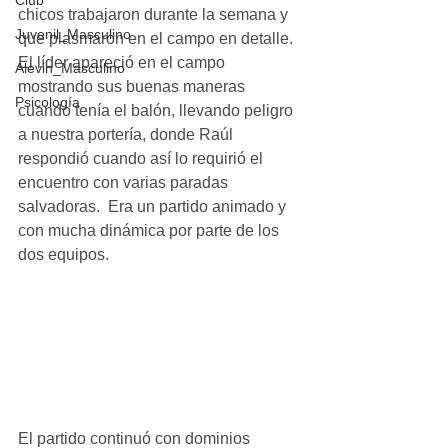
Club
chicos trabajaron durante la semana y 
Juvenil_Masculino
que plasmaron en el campo en detalle. 
El líder apareció en el campo 
Alevin_Masculino
mostrando sus buenas maneras 
Psicología
cuando tenía el balón, llevando peligro 
a nuestra portería, donde Raúl 
respondió cuando así lo requirió el 
encuentro con varias paradas 
salvadoras.  Era un partido animado y 
con mucha dinámica por parte de los 
dos equipos. 
El partido continuó con dominios 