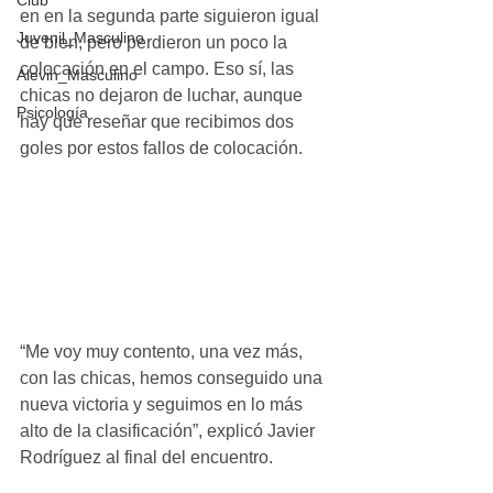
Club
en en la segunda parte siguieron igual 
Juvenil_Masculino
de bien, pero perdieron un poco la 
colocación en el campo. Eso sí, las 
Alevin_Masculino
chicas no dejaron de luchar, aunque 
Psicología
hay que reseñar que recibimos dos 
goles por estos fallos de colocación. 
“Me voy muy contento, una vez más, 
con las chicas, hemos conseguido una 
nueva victoria y seguimos en lo más 
alto de la clasificación”, explicó Javier 
Rodríguez al final del encuentro.