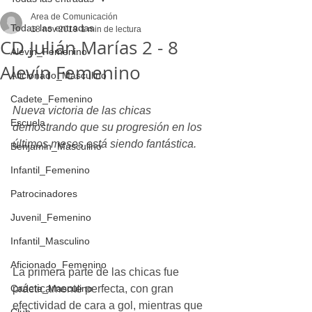
Area de Comunicación
Todas las entradas
18 nov 2019
1 min de lectura
CD Julián Marías 2 - 8
Alevin_Femenino
Alevín Femenino
Aficionado_Masculino
Cadete_Femenino
Nueva victoria de las chicas 
Escuela
demostrando que su progresión en los 
últimos meses está siendo fantástica.
Benjamin_Masculino
Infantil_Femenino
Patrocinadores
Juvenil_Femenino
Infantil_Masculino
Aficionado_Femenino
La primera parte de las chicas fue 
Cadete_Masculino
prácticamente perfecta, con gran 
efectividad de cara a gol, mientras que 