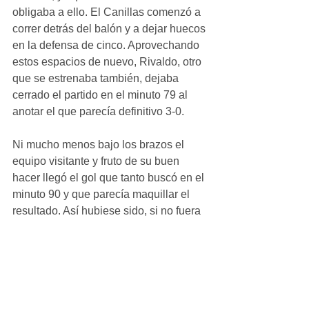
obligaba a ello. El Canillas comenzó a 
correr detrás del balón y a dejar huecos 
en la defensa de cinco. Aprovechando 
estos espacios de nuevo, Rivaldo, otro 
que se estrenaba también, dejaba 
cerrado el partido en el minuto 79 al 
anotar el que parecía definitivo 3-0.
Ni mucho menos bajo los brazos el 
equipo visitante y fruto de su buen 
hacer llegó el gol que tanto buscó en el 
minuto 90 y que parecía maquillar el 
resultado. Así hubiese sido, si no fuera 
por el insistente Ricky, que durante 
toda la mañana buscó su gol, el cual 
finalmente encontró en el descuento.
#Crónicas