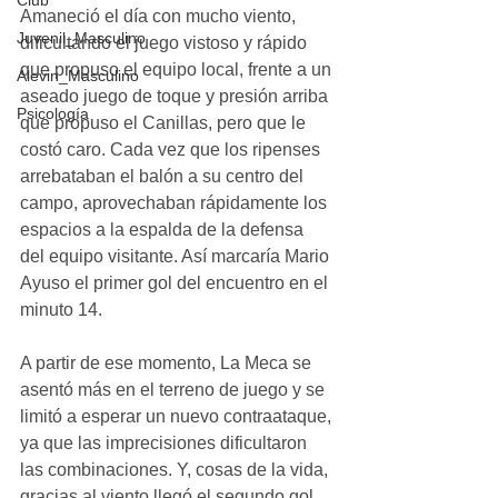
Club
Amaneció el día con mucho viento, 
Juvenil_Masculino
dificultando el juego vistoso y rápido 
que propuso el equipo local, frente a un 
Alevin_Masculino
aseado juego de toque y presión arriba 
Psicología
que propuso el Canillas, pero que le 
costó caro. Cada vez que los ripenses 
arrebataban el balón a su centro del 
campo, aprovechaban rápidamente los 
espacios a la espalda de la defensa 
del equipo visitante. Así marcaría Mario 
Ayuso el primer gol del encuentro en el 
minuto 14. 
A partir de ese momento, La Meca se 
asentó más en el terreno de juego y se 
limitó a esperar un nuevo contraataque, 
ya que las imprecisiones dificultaron 
las combinaciones. Y, cosas de la vida, 
gracias al viento llegó el segundo gol, 