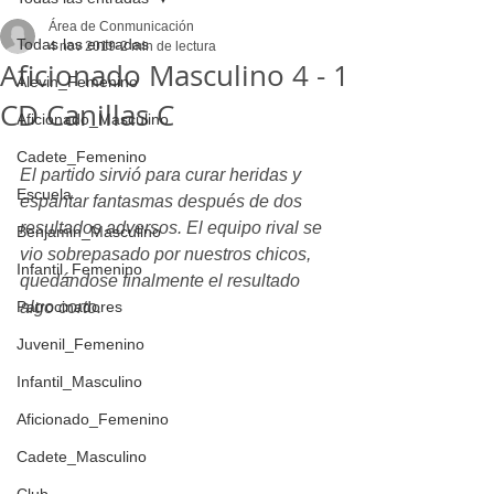
Área de Conmunicación
Todas las entradas
4 nov 2019
2 min de lectura
Aficionado Masculino 4 - 1
Alevin_Femenino
CD Canillas C
Aficionado_Masculino
Cadete_Femenino
El partido sirvió para curar heridas y 
Escuela
espantar fantasmas después de dos 
resultados adversos. El equipo rival se 
Benjamin_Masculino
vio sobrepasado por nuestros chicos, 
Infantil_Femenino
quedándose finalmente el resultado 
Patrocinadores
algo corto.
Juvenil_Femenino
Infantil_Masculino
Aficionado_Femenino
Cadete_Masculino