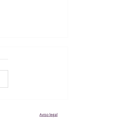
Alcorcón S.A.D. 0 - 1
or Femenino Femenino
Aviso legal