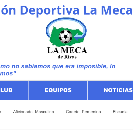
ón Deportiva La Meca
mo no sabíamos que era imposible, lo
imos"
CLUB
EQUIPOS
NOTICIAS
o
Aficionado_Masculino
Cadete_Femenino
Escuela