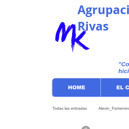
Agrupaci
Rivas
"Co
hic
HOME
EL 
Todas las entradas
Alevin_Femenin