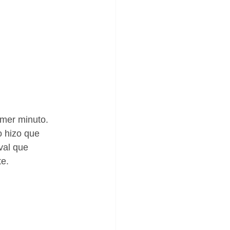
imer minuto. 
 hizo que 
val que 
te.