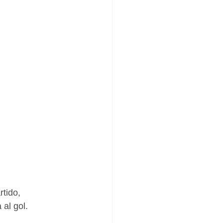
tido, 
al gol.