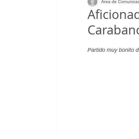
Area de Comunica
Infantil_Femenino
Patrocinad
Aficiona
Caraban
Cadete_Masculino
Club
Partido muy bonito de