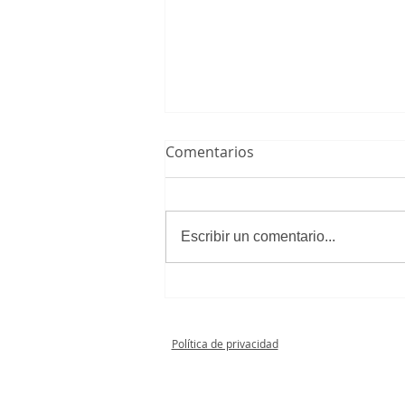
Comentarios
Escribir un comentario...
C.D.E. Juventud Roller A 0 - 4
Senior Femenino
Política de privacidad