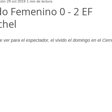
ción
29 oct 2019
1 min de lectura
ores
Juvenil_Femenino
Infantil_Masculino
Aficionado
do Femenino 0 - 2 EF
chel
Juvenil_Masculino
Alevin_Masculino
Psicología
 ver para el espectador, el vivido el domingo en el Cerro