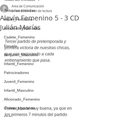
Area de Comunicación
Todas las entradas
14 oct 2019
1 min de lectura
Alevín Femenino 5 - 3 CD
Alevin_Femenino
Julián Marías
Aficionado_Masculino
Cadete_Femenino
Tercer partido de pretemporada y 
Escuela
primera victoria de nuestras chicas, 
que van mejorando a cada 
Benjamin_Masculino
entrenamiento que pasa.
Infantil_Femenino
Patrocinadores
Juvenil_Femenino
Infantil_Masculino
Aficionado_Femenino
Cadete_Masculino
Primera parte muy buena, ya que en 
los primeros 7 minutos del partido 