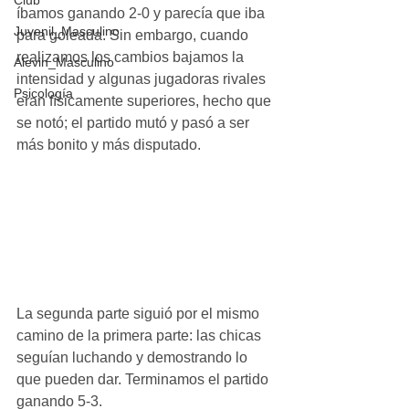
Club
íbamos ganando 2-0 y parecía que iba 
Juvenil_Masculino
para goleada. Sin embargo, cuando 
realizamos los cambios bajamos la 
Alevin_Masculino
intensidad y algunas jugadoras rivales 
Psicología
eran físicamente superiores, hecho que 
se notó; el partido mutó y pasó a ser 
más bonito y más disputado. 
La segunda parte siguió por el mismo 
camino de la primera parte: las chicas 
seguían luchando y demostrando lo 
que pueden dar. Terminamos el partido 
ganando 5-3.