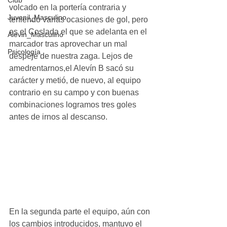
Club
volcado en la portería contraria y 
Juvenil_Masculino
teniendo varias ocasiones de gol, pero 
es el Coslada el que se adelanta en el 
Alevin_Masculino
marcador tras aprovechar un mal 
Psicología
despeje de nuestra zaga. Lejos de 
amedrentarnos,el Alevín B sacó su 
carácter y metió, de nuevo, al equipo 
contrario en su campo y con buenas 
combinaciones logramos tres goles 
antes de irnos al descanso.
En la segunda parte el equipo, aún con 
los cambios introducidos, mantuvo el 