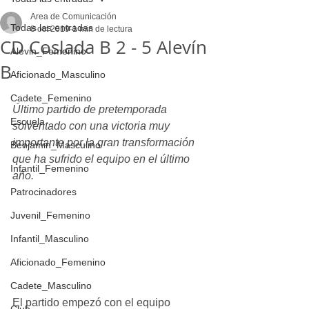
Area de Comunicación
Todas las entradas
8 oct 2019
1 min de lectura
CD Coslada B 2 - 5 Alevín
Alevin_Femenino
B
Aficionado_Masculino
Cadete_Femenino
Último partido de pretemporada 
Escuela
solventado con una victoria muy 
importante por la gran transformación 
Benjamin_Masculino
que ha sufrido el equipo en el último 
Infantil_Femenino
año.
Patrocinadores
Juvenil_Femenino
Infantil_Masculino
Aficionado_Femenino
Cadete_Masculino
El partido empezó con el equipo 