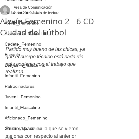
Area de Comunicación
Todas las entradas
2 oct 2019
1 min de lectura
Alevín Femenino 2 - 6 CD
Alevin_Femenino
Ciudad del Fútbol
Aficionado_Masculino
Cadete_Femenino
Partido muy bueno de las chicas, ya 
Escuela
que el cuerpo técnico está cada día 
más contento con el trabajo que 
Benjamin_Masculino
realizan. 
Infantil_Femenino
Patrocinadores
Juvenil_Femenino
Infantil_Masculino
Aficionado_Femenino
Cadete_Masculino
Primera parte en la que se vieron 
mejoras con respecto al anterior 