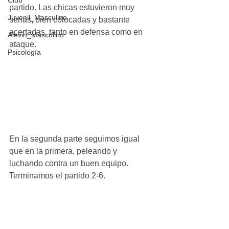
Club
partido. Las chicas estuvieron muy 
Juvenil_Masculino
serias, bien colocadas y bastante 
acertadas, tanto en defensa como en 
Alevin_Masculino
ataque.
Psicología
En la segunda parte seguimos igual 
que en la primera, peleando y 
luchando contra un buen equipo. 
Terminamos el partido 2-6. 