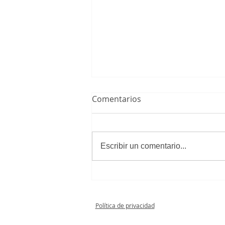
Comentarios
Escribir un comentario...
¡El Alevín A Masculino,
campeón y equipo de
Preferente!
Política de privacidad