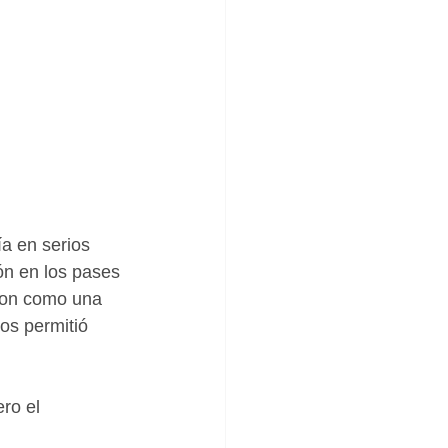
a en serios 
ón en los pases 
aron como una 
os permitió 
ro el 