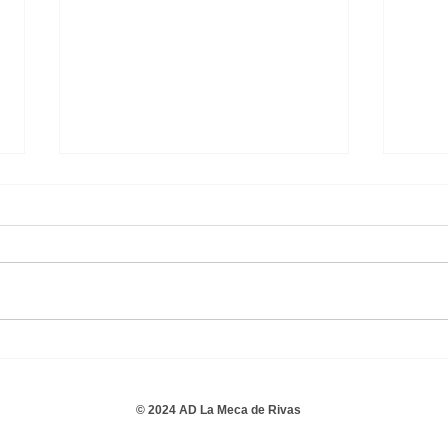
Adepo Palomeras B 1 - 3
A.D.
Alevín B Masculino
B Ma
© 2024 AD La Meca de Rivas