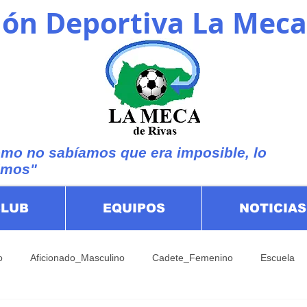
ón Deportiva La Meca
mo no sabíamos que era imposible, lo
imos"
CLUB
EQUIPOS
NOTICIAS
o
Aficionado_Masculino
Cadete_Femenino
Escuela