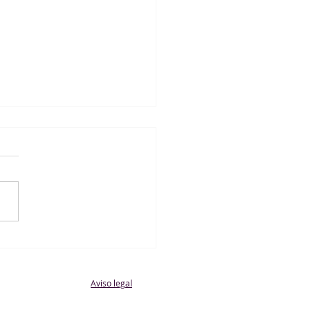
 Orcasitas B 0 - 3 Alevín
sculino
Aviso legal