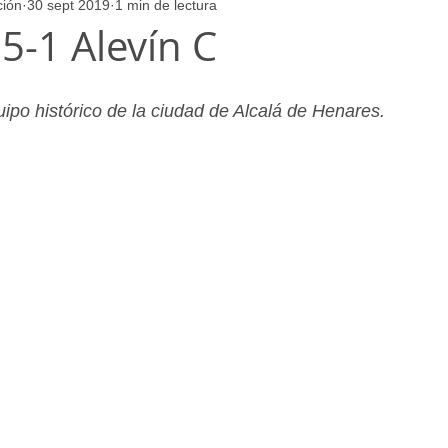
ción
30 sept 2019
1 min de lectura
ores
Juvenil_Femenino
Infantil_Masculino
Aficionado
5-1 Alevín C
Juvenil_Masculino
Alevin_Masculino
Psicología
uipo histórico de la ciudad de Alcalá de Henares.