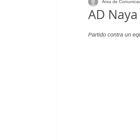
Area de Comunica
Infantil_Femenino
Patrocinad
AD Naya 
Cadete_Masculino
Club
Partido contra un eq