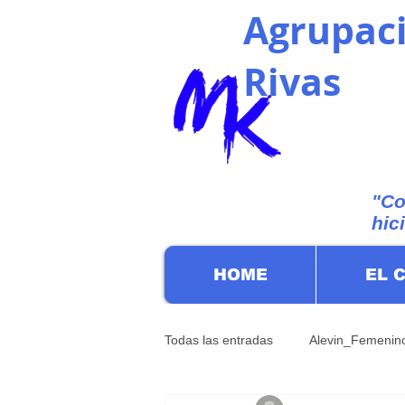
Agrupaci
Rivas
"Co
hic
HOME
EL 
Todas las entradas
Alevin_Femenin