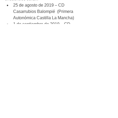
25 de agosto de 2019 – CD 
Casarrubios Balompié  (Primera 
Autonómica Castilla La Mancha)  
1 de septiembre de 2019 – CD 
Nuevas Palomeras (Primera 
Regional)  
8 de septiembre de 2018 – CD 
Naranjo Fuenlabrada (Segunda 
Regional) 
¡Mucha suerte y mucho ánimo, chicos!
#Reportaje
Aficionado_Masculino
Ver todo
Entradas recientes