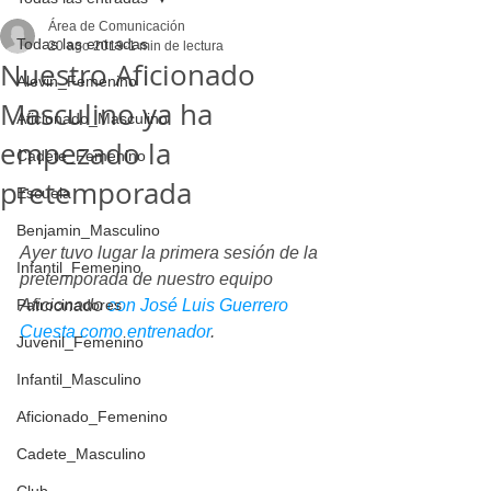
Área de Comunicación
Todas las entradas
20 ago 2019
1 min de lectura
Nuestro Aficionado
Alevin_Femenino
Masculino ya ha
Aficionado_Masculino
empezado la
Cadete_Femenino
pretemporada
Escuela
Benjamin_Masculino
Ayer tuvo lugar la primera sesión de la 
Infantil_Femenino
pretemporada de nuestro equipo 
Patrocinadores
Aficionado 
con José Luis Guerrero 
Cuesta como entrenador
.
Juvenil_Femenino
Infantil_Masculino
Aficionado_Femenino
Cadete_Masculino