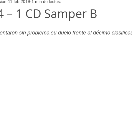
ción
11 feb 2019
1 min de lectura
ores
Juvenil_Femenino
Infantil_Masculino
Aficionado
 4 – 1 CD Samper B
Juvenil_Masculino
Alevin_Masculino
Psicología
entaron sin problema su duelo frente al décimo clasifica