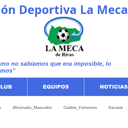
ón Deportiva La Meca
mo no sabíamos que era imposible, lo
imos"
CLUB
EQUIPOS
NOTICIAS
o
Aficionado_Masculino
Cadete_Femenino
Escuela