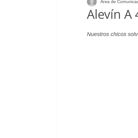
Área de Comunica
Infantil_Femenino
Patrocinad
Alevín A
Cadete_Masculino
Club
Nuestros chicos solv