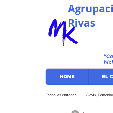
Agrupaci
Rivas
"Co
hic
HOME
EL 
Todas las entradas
Alevin_Femenin